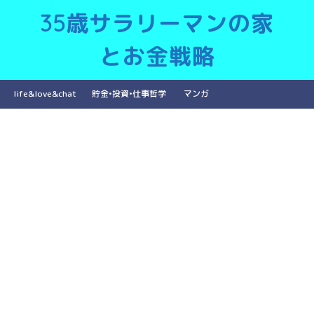
35歳サラリーマンの家
とお金戦略
life&love&chat
貯金•投資•仕事哲学
マンガ