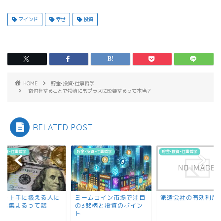
マインド
幸せ
投資
HOME
貯金•投資•仕事哲学
寄付をすることで投資にもプラスに影響するって本当？
RELATED POST
•投資•仕事哲学
貯金•投資•仕事哲学
貯金•投資•仕事哲学
金を上手に扱える人に
ミームコイン市場で注目
派遣会社の有効利用
金は集まるって話
の3銘柄と投資のポイン
ト