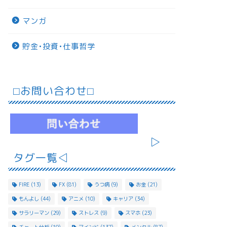
マンガ
貯金•投資•仕事哲学
⬜︎お問い合わせ⬜︎
▷
タグ一覧◁
FIRE
(13)
FX
(81)
うつ病
(9)
お金
(21)
もんよし
(44)
アニメ
(10)
キャリア
(34)
サラリーマン
(29)
ストレス
(9)
スマホ
(23)