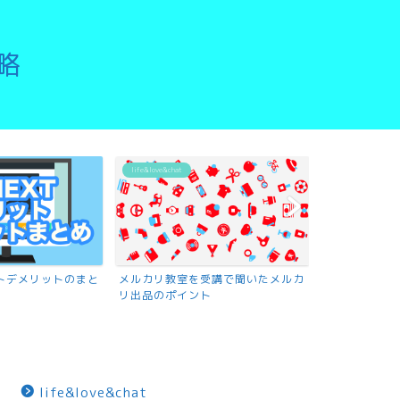
略
life&love&chat
リットデメリットのまと
メルカリ教室を受講で聞いたメルカ
リ出品のポイント
life&love&chat