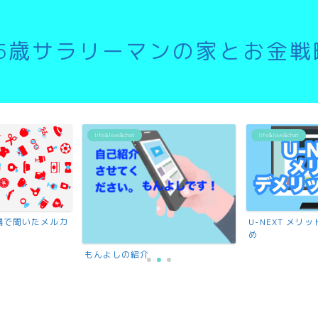
35歳サラリーマンの家とお金戦
life&love&chat
life&love&chat
講で聞いたメルカ
U-NEXT メ
め
もんよしの紹介