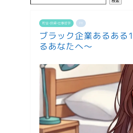
検索
貯金•投資•仕事哲学
PR
ブラック企業あるある
るあなたへ〜