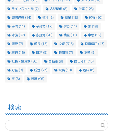
チャート分析
(19)
マインド
(137)
メンタル
(87)
ライフスタイル
(7)
人間関係
(8)
仕事
(128)
仮想通貨
(14)
会社
(8)
副業
(18)
勉強
(36)
子供
(11)
子育て
(17)
学び
(11)
家
(19)
家族
(37)
家計簿
(20)
就職
(91)
幸せ
(52)
恋愛
(7)
成長
(15)
投資
(315)
投資信託
(43)
旅行
(15)
日常
(8)
時間術
(7)
為替
(8)
社長・投資家
(20)
自動車
(9)
自己分析
(18)
貯蓄
(8)
貯金
(23)
資格
(10)
趣味
(8)
車
(8)
転職
(96)
検索