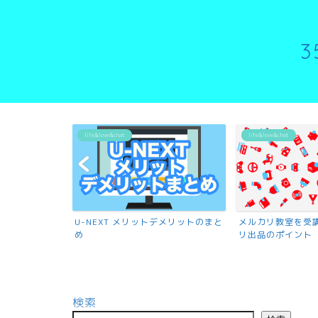
life&love&chat
life&love&chat
U-NEXT メリットデメリットのまと
メルカリ教室を受
め
リ出品のポイント
検索