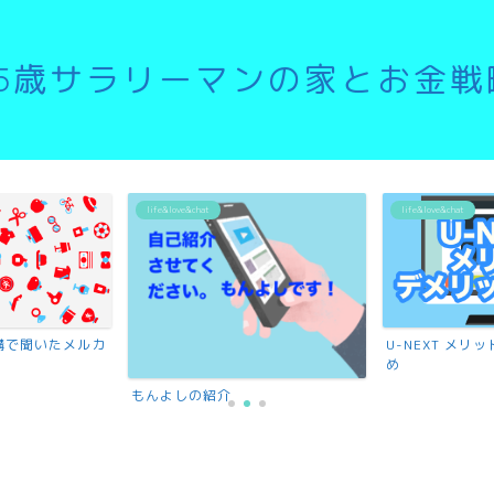
35歳サラリーマンの家とお金戦
life&love&chat
life&love&chat
講で聞いたメルカ
U-NEXT メ
め
もんよしの紹介