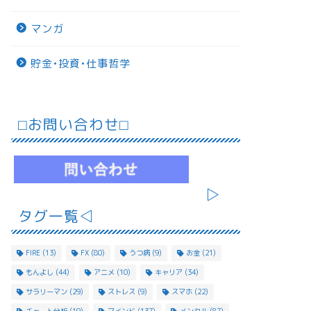
マンガ
貯金•投資•仕事哲学
⬜︎お問い合わせ⬜︎
▷
タグ一覧◁
FIRE
(13)
FX
(80)
うつ病
(9)
お金
(21)
もんよし
(44)
アニメ
(10)
キャリア
(34)
サラリーマン
(29)
ストレス
(9)
スマホ
(22)