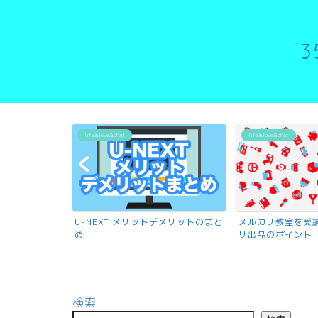
life&love&chat
life&love&chat
U-NEXT メリットデメリットのまと
メルカリ教室を受
め
リ出品のポイント
検索