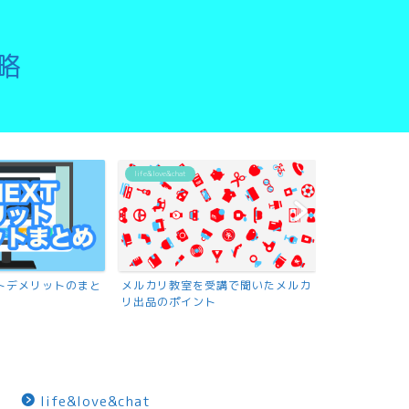
略
life&love&chat
リットデメリットのまと
メルカリ教室を受講で聞いたメルカ
リ出品のポイント
life&love&chat