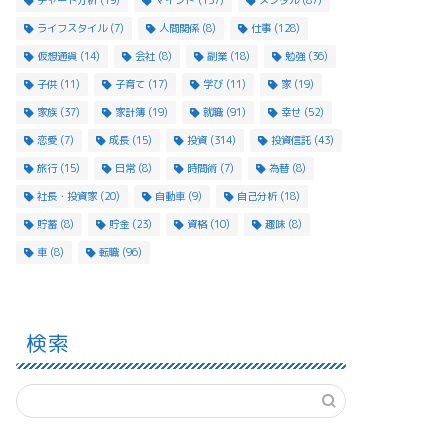
チャート分析
(19)
マインド
(137)
メンタル
(87)
ライフスタイル
(7)
人間関係
(8)
仕事
(128)
仮想通貨
(14)
会社
(8)
副業
(18)
勉強
(36)
子供
(11)
子育て
(17)
学び
(11)
家
(19)
家族
(37)
家計簿
(19)
就職
(91)
幸せ
(52)
恋愛
(7)
成長
(15)
投資
(314)
投資信託
(43)
旅行
(15)
日常
(8)
時間術
(7)
為替
(8)
社長・投資家
(20)
自動車
(9)
自己分析
(18)
貯蓄
(8)
貯金
(23)
資格
(10)
趣味
(8)
車
(8)
転職
(96)
検索