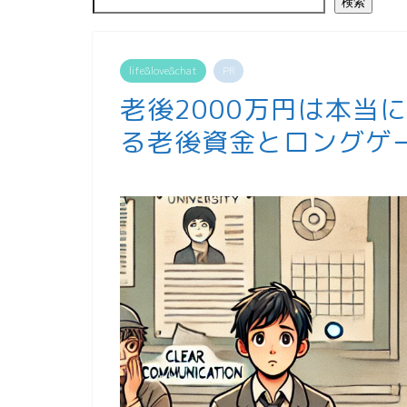
検索
life&love&chat
PR
老後2000万円は本当
る老後資金とロングゲ