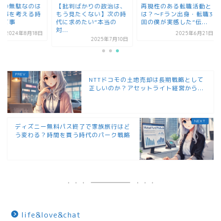
批判ばかりの政治は、
再現性のある転職活動と
本当に時間の無駄な
う見たくない】次の時
は？〜Fラン出身・転職3
嫌いな人の事を考え
に求めたい“本当の
回の僕が実感した“伝...
間が無駄って事
.
2025年6月21日
2024年8
2025年7月10日
NTTドコモの土地売却は長期戦略として
正しいのか？アセットライト経営から...
ディズニー無料パス終了で家族旅行はど
う変わる？時間を買う時代のパーク戦略
life&love&chat