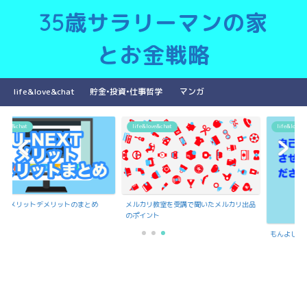
35歳サラリーマンの家
とお金戦略
life&love&chat
貯金•投資•仕事哲学
マンガ
life&love&chat
life&love&chat
ットデメリットのまとめ
メルカリ教室を受講で聞いたメルカリ出品
のポイント
もんよしの紹介