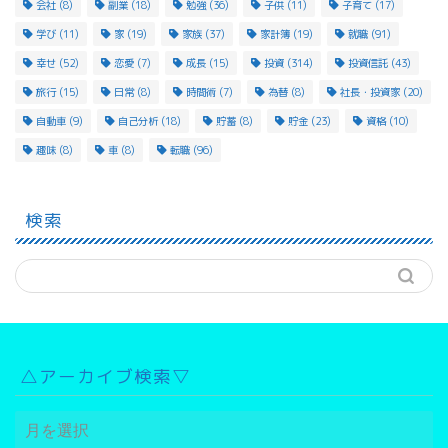
会社
(8)
副業
(18)
勉強
(36)
子供
(11)
子育て
(17)
学び
(11)
家
(19)
家族
(37)
家計簿
(19)
就職
(91)
幸せ
(52)
恋愛
(7)
成長
(15)
投資
(314)
投資信託
(43)
旅行
(15)
日常
(8)
時間術
(7)
為替
(8)
社長・投資家
(20)
自動車
(9)
自己分析
(18)
貯蓄
(8)
貯金
(23)
資格
(10)
趣味
(8)
車
(8)
転職
(96)
検索
△アーカイブ検索▽
△
ア