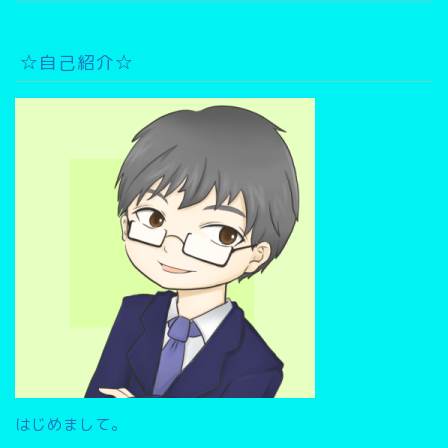
ー
カ
イ
☆自己紹介☆
ブ
検
索
▽
はじめまして。