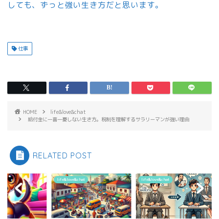
しても、ずっと強い生き方だと思います。
仕事
HOME
life&love&chat
給付金に一喜一憂しない生き方。税制を理解するサラリーマンが強い理由
RELATED POST
&love&chat
life&love&chat
life&love&chat