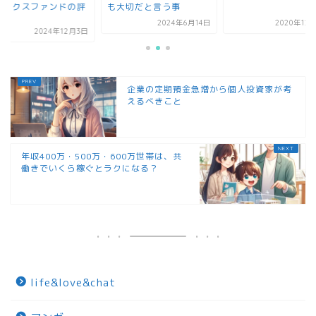
デックスファンドの評
も大切だと言う事
2024年6月14日
2020年12
2024年12月3日
企業の定期預金急増から個人投資家が考
えるべきこと
年収400万・500万・600万世帯は、共
働きでいくら稼ぐとラクになる？
life&love&chat