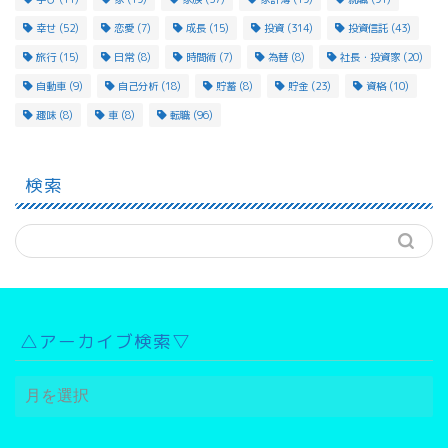
幸せ
(52)
恋愛
(7)
成長
(15)
投資
(314)
投資信託
(43)
旅行
(15)
日常
(8)
時間術
(7)
為替
(8)
社長・投資家
(20)
自動車
(9)
自己分析
(18)
貯蓄
(8)
貯金
(23)
資格
(10)
趣味
(8)
車
(8)
転職
(96)
検索
△アーカイブ検索▽
△
ア
ー