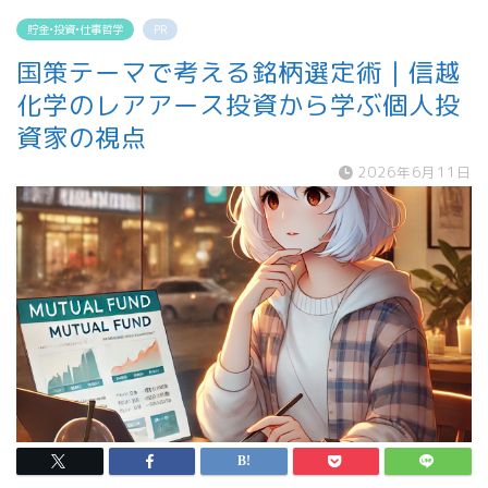
貯金•投資•仕事哲学
PR
国策テーマで考える銘柄選定術｜信越
化学のレアアース投資から学ぶ個人投
資家の視点
2026年6月11日