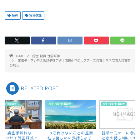
投資
投資信託
HOME
貯金•投資•仕事哲学
国策テーマで考える銘柄選定術｜信越化学のレアアース投資から学ぶ個人投資家
の視点
RELATED POST
•投資•仕事哲学
貯金•投資•仕事哲学
貯金•投資•仕事哲学
購入•換金手数料な
FXで負けないことの重要
就活セミナーに参加
）ニッセイ外国株式イ
性は勝ちたい気持ちより
ときの持ち物につい