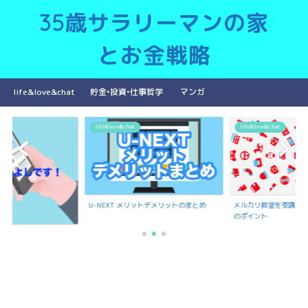
35歳サラリーマンの家
とお金戦略
life&love&chat
貯金•投資•仕事哲学
マンガ
life&love&chat
life&love&chat
U-NEXT メリットデメリットのまとめ
メルカリ教室を受講で
のポイント