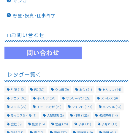
マンガ
貯金•投資•仕事哲学
⬜︎お問い合わせ⬜︎
▷タグ一覧◁
FIRE
(13)
FX
(80)
うつ病
(9)
お金
(21)
もんよし
(44)
アニメ
(10)
キャリア
(34)
サラリーマン
(29)
ストレス
(9)
スマホ
(22)
チャート分析
(19)
マインド
(137)
メンタル
(87)
ライフスタイル
(7)
人間関係
(8)
仕事
(128)
仮想通貨
(14)
会社
(8)
副業
(18)
勉強
(36)
子供
(11)
子育て
(17)
学び
(11)
家
(19)
家族
(37)
家計簿
(19)
就職
(91)