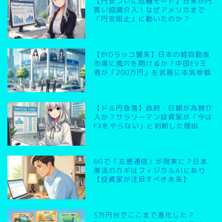
【円安ついに危機モード】日米が円
買い協調介入！なぜアメリカまで
「円安阻止」に動いたのか？
【BYDラッコ襲来】日本の軽自動車
市場に風穴を開けるか？中国EV王
者が「200万円」を武器に本気参戦
【ドル円急落】政府・日銀が為替介
入か？サラリーマン投資家が「今は
FXをやらない」と判断した理由
6Gで「五感通信」が現実に？日本
復活のカギはフィジカルAIにあり
【投資家が注目すべき未来】
5万円台でここまで進化した？