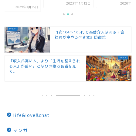
秘...
2023年11月12日
2020年10月6日
20
円安164〜165円で為替介入はある？会
社員が今やるべき家計防衛策
「収入が高い人」より「生活を整えられ
る人」が強い。となりの億万長者を見
て...
life&love&chat
マンガ