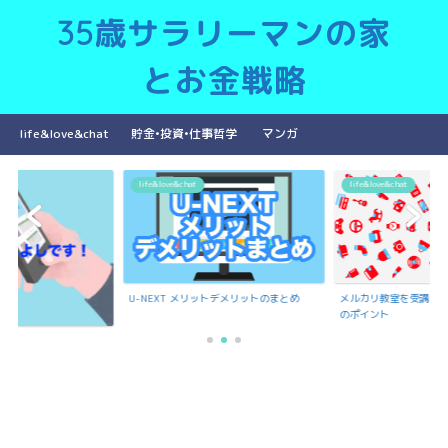
35歳サラリーマンの家
とお金戦略
life&love&chat
貯金•投資•仕事哲学
マンガ
life&love&chat
life&love&chat
リットデメリットのまとめ
メルカリ教室を受講で聞いたメルカリ出品
のポイント
もんよしの紹介