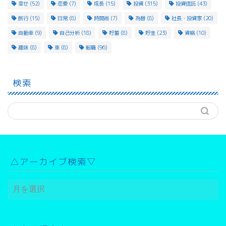
幸せ
(52)
恋愛
(7)
成長
(15)
投資
(315)
投資信託
(43)
旅行
(15)
日常
(8)
時間術
(7)
為替
(8)
社長・投資家
(20)
自動車
(9)
自己分析
(18)
貯蓄
(8)
貯金
(23)
資格
(10)
趣味
(8)
車
(8)
転職
(96)
検索
△アーカイブ検索▽
△
ア
ー
カ