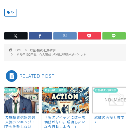
FX
HOME
貯金•投資•仕事哲学
ドル円162円台、介入警戒でFX勢が見るべきポイント
RELATED POST
貯金•投資•仕事哲学
貯金•投資•仕事哲学
貯金•投資•仕事哲学
「実はアイデアには何も
就職の面接と質問につい
アメリカ株投
価値がない。成功したい
て
び方＆人気ラ
なら行動しよう！」
初心者でも失