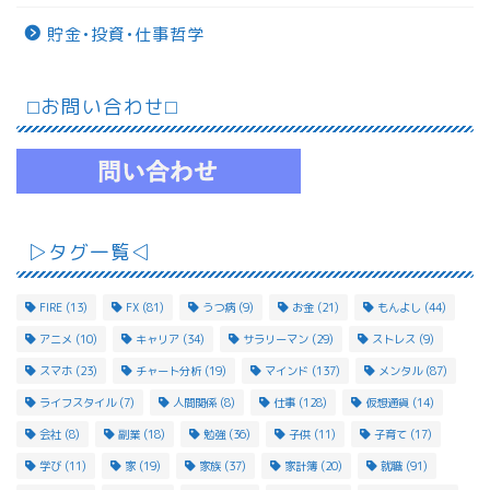
貯金•投資•仕事哲学
⬜︎お問い合わせ⬜︎
▷タグ一覧◁
FIRE
(13)
FX
(81)
うつ病
(9)
お金
(21)
もんよし
(44)
アニメ
(10)
キャリア
(34)
サラリーマン
(29)
ストレス
(9)
スマホ
(23)
チャート分析
(19)
マインド
(137)
メンタル
(87)
ライフスタイル
(7)
人間関係
(8)
仕事
(128)
仮想通貨
(14)
会社
(8)
副業
(18)
勉強
(36)
子供
(11)
子育て
(17)
学び
(11)
家
(19)
家族
(37)
家計簿
(20)
就職
(91)