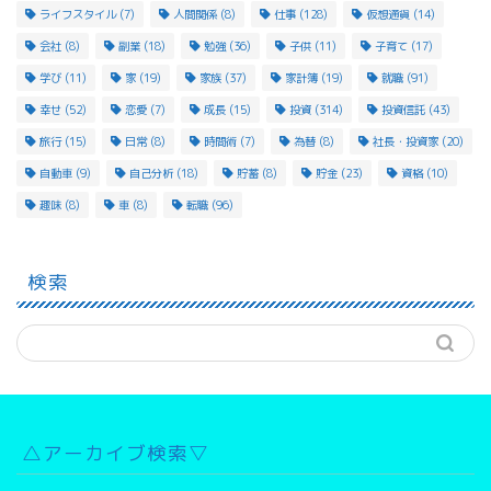
ライフスタイル
(7)
人間関係
(8)
仕事
(128)
仮想通貨
(14)
会社
(8)
副業
(18)
勉強
(36)
子供
(11)
子育て
(17)
学び
(11)
家
(19)
家族
(37)
家計簿
(19)
就職
(91)
幸せ
(52)
恋愛
(7)
成長
(15)
投資
(314)
投資信託
(43)
旅行
(15)
日常
(8)
時間術
(7)
為替
(8)
社長・投資家
(20)
自動車
(9)
自己分析
(18)
貯蓄
(8)
貯金
(23)
資格
(10)
趣味
(8)
車
(8)
転職
(96)
検索
△アーカイブ検索▽