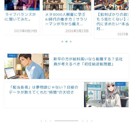
タ8000人解雇に学ぶ
【批判ばかりの政治は、
ワークライフバラン
I時代の働き方｜サラリ
もう見たくない】次の時
毒かAIに聞いてみた
ンが今から備え...
代に求めたい“本当の
対...
2026年5月23日
2023年8月
2025年7月10日
新卒の方が給料高いなら転職する？会社
員が考えるべき「初任給逆転問題」
「配当長者」は夢物語じゃない？日経の
データが教えてくれた“時間”の大切さ