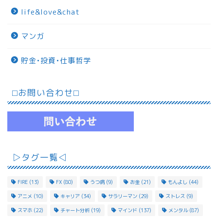
life&love&chat
マンガ
貯金•投資•仕事哲学
⬜︎お問い合わせ⬜︎
▷タグ一覧◁
FIRE
(13)
FX
(80)
うつ病
(9)
お金
(21)
もんよし
(44)
アニメ
(10)
キャリア
(34)
サラリーマン
(29)
ストレス
(9)
スマホ
(22)
チャート分析
(19)
マインド
(137)
メンタル
(87)