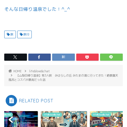
そんな日帰り温泉でした！^_^
旅
旅行
HOME
life&love&chat
【山梨日帰り温泉】男3人旅 みはらしの丘 みたまの湯に行ってきた！絶景露天
風呂とコスパが最高だった話
RELATED POST
&love&chat
life&love&chat
life&love&chat