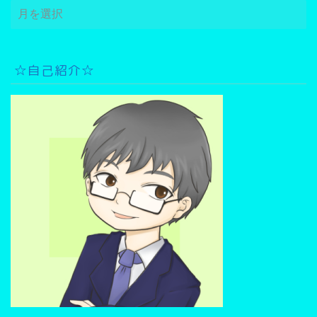
△
ア
ー
カ
イ
☆自己紹介☆
ブ
検
索
▽