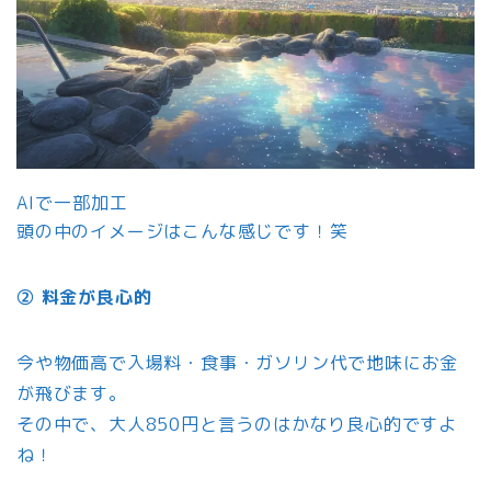
AIで一部加工
頭の中のイメージはこんな感じです！笑
② 料金が良心的
今や物価高で入場料・食事・ガソリン代で地味にお金
が飛びます。
その中で、大人850円と言うのはかなり良心的ですよ
ね！