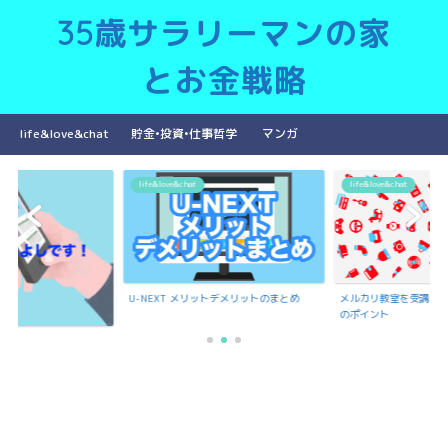
35歳サラリーマンの家
とお金戦略
life&love&chat
貯金•投資•仕事哲学
マンガ
life&love&chat
life&love&chat
ットデメリットのまとめ
メルカリ教室を受講で聞いたメルカリ出品
のポイント
もんよしの紹介