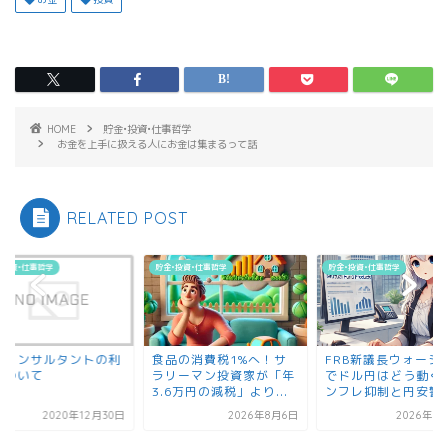
HOME
貯金•投資•仕事哲学
お金を上手に扱える人にお金は集まるって話
RELATED POST
•投資•仕事哲学
貯金•投資•仕事哲学
貯金•投資•仕事哲学
職コンサルタントの利
食品の消費税1%へ！サ
FRB新議長ウォーシ
について
ラリーマン投資家が「年
でドル円はどう動く
3.6万円の減税」より...
ンフレ抑制と円安警戒.
2020年12月30日
2026年8月6日
2026年5