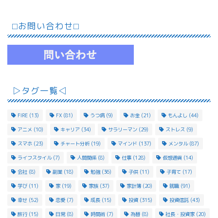
⬜︎お問い合わせ⬜︎
▷タグ一覧◁
FIRE
(13)
FX
(81)
うつ病
(9)
お金
(21)
もんよし
(44)
アニメ
(10)
キャリア
(34)
サラリーマン
(29)
ストレス
(9)
スマホ
(23)
チャート分析
(19)
マインド
(137)
メンタル
(87)
ライフスタイル
(7)
人間関係
(8)
仕事
(128)
仮想通貨
(14)
会社
(8)
副業
(18)
勉強
(36)
子供
(11)
子育て
(17)
学び
(11)
家
(19)
家族
(37)
家計簿
(20)
就職
(91)
幸せ
(52)
恋愛
(7)
成長
(15)
投資
(315)
投資信託
(43)
旅行
(15)
日常
(8)
時間術
(7)
為替
(8)
社長・投資家
(20)