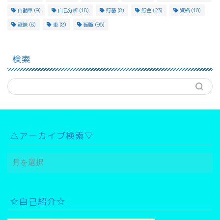
自動車
(9)
自己分析
(18)
貯蓄
(8)
貯金
(23)
資格
(10)
趣味
(8)
車
(8)
転職
(96)
検索
△アーカイブ検索▽
△
ア
ー
カ
イ
☆自己紹介☆
ブ