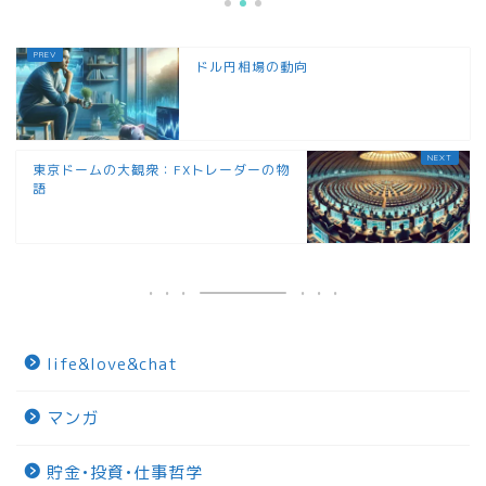
ドル円相場の動向
東京ドームの大観衆：FXトレーダーの物
語
life&love&chat
マンガ
貯金•投資•仕事哲学