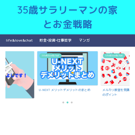
35歳サラリーマンの家
とお金戦略
life&love&chat
貯金•投資•仕事哲学
マンガ
life&love&chat
life&love&chat
U-NEXT メリットデメリットのまとめ
メルカリ教室を受講で
のポイント