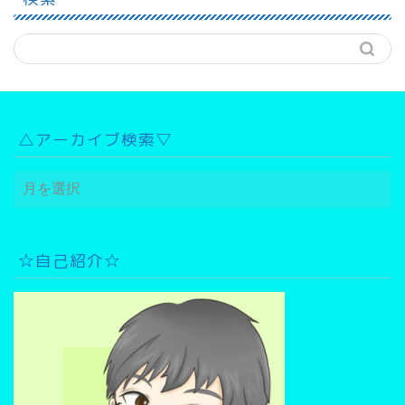
△アーカイブ検索▽
△
ア
ー
カ
イ
☆自己紹介☆
ブ
検
索
▽