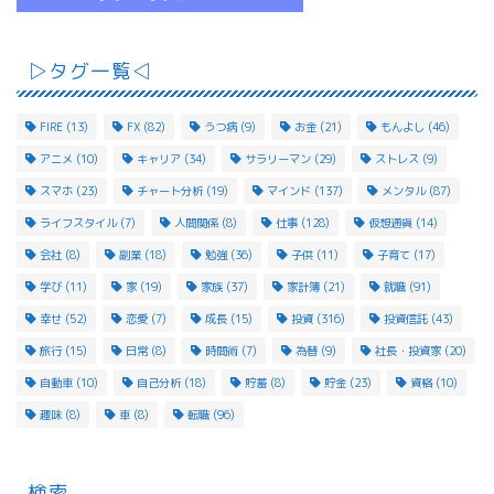
▷タグ一覧◁
FIRE
(13)
FX
(82)
うつ病
(9)
お金
(21)
もんよし
(46)
アニメ
(10)
キャリア
(34)
サラリーマン
(29)
ストレス
(9)
スマホ
(23)
チャート分析
(19)
マインド
(137)
メンタル
(87)
ライフスタイル
(7)
人間関係
(8)
仕事
(128)
仮想通貨
(14)
会社
(8)
副業
(18)
勉強
(36)
子供
(11)
子育て
(17)
学び
(11)
家
(19)
家族
(37)
家計簿
(21)
就職
(91)
幸せ
(52)
恋愛
(7)
成長
(15)
投資
(316)
投資信託
(43)
旅行
(15)
日常
(8)
時間術
(7)
為替
(9)
社長・投資家
(20)
自動車
(10)
自己分析
(18)
貯蓄
(8)
貯金
(23)
資格
(10)
趣味
(8)
車
(8)
転職
(96)
検索