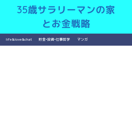
35歳サラリーマンの家
とお金戦略
life&love&chat
貯金•投資•仕事哲学
マンガ