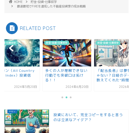
HOME
貯金•投資•仕事哲学
最速最短でFIREを達成した不動産投資家の成功戦略
RELATED POST
•投資•仕事哲学
貯金•投資•仕事哲学
貯金•投資•仕事哲学
カン（All Country
多くの人が理解できない
「配当長者」は夢物
rld Index）投資信
行動でも突破口は拓け
ゃない？日経のデー
.
る！！
教えてくれた“時間”の.
2024年5月20日
2024年6月20日
2026年7
投資において、完全コピーをすると言う
のは立派なアイデア？