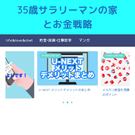
35歳サラリーマンの家
とお金戦略
life&love&chat
貯金•投資•仕事哲学
マンガ
life&love&chat
life&love&chat
U-NEXT メリットデメリットのまとめ
メルカリ教室を受講で
のポイント