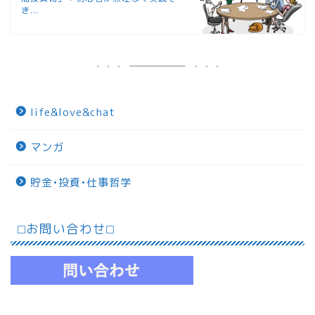
き...
life&love&chat
マンガ
貯金•投資•仕事哲学
⬜︎お問い合わせ⬜︎