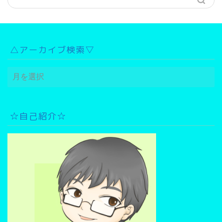
△アーカイブ検索▽
△
ア
ー
カ
イ
☆自己紹介☆
ブ
検
索
▽