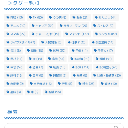
▷タグ一覧◁
FIRE
(13)
FX
(80)
うつ病
(9)
お金
(21)
もんよし
(44)
アニメ
(10)
キャリア
(34)
サラリーマン
(29)
ストレス
(9)
スマホ
(22)
チャート分析
(19)
マインド
(137)
メンタル
(87)
ライフスタイル
(7)
人間関係
(8)
仕事
(128)
仮想通貨
(14)
会社
(8)
副業
(18)
勉強
(36)
子供
(11)
子育て
(17)
学び
(11)
家
(19)
家族
(37)
家計簿
(19)
就職
(91)
幸せ
(52)
恋愛
(7)
成長
(15)
投資
(314)
投資信託
(43)
旅行
(15)
日常
(8)
時間術
(7)
為替
(8)
社長・投資家
(20)
自動車
(9)
自己分析
(18)
貯蓄
(8)
貯金
(23)
資格
(10)
趣味
(8)
車
(8)
転職
(96)
検索