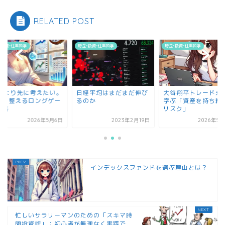
RELATED POST
•投資•仕事哲学
貯金•投資•仕事哲学
貯金•投資•仕事哲学
IREより先に考えたい。
日経平均はまだまだ伸び
大谷翔平トレード未
生を整えるロングゲー
るのか
学ぶ「資産を持ち続
戦略
リスク」
2026年5月6日
2023年2月19日
2026年5月
インデックスファンドを選ぶ理由とは？
忙しいサラリーマンのための「スキマ時
間投資術」：初心者が無理なく実践で