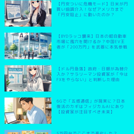
【円安ついに危機モード】日米が円
買い協調介入！なぜアメリカまで
「円安阻止」に動いたのか？
【BYDラッコ襲来】日本の軽自動車
市場に風穴を開けるか？中国EV王
者が「200万円」を武器に本気参戦
【ドル円急落】政府・日銀が為替介
入か？サラリーマン投資家が「今は
FXをやらない」と判断した理由
6Gで「五感通信」が現実に？日本
復活のカギはフィジカルAIにあり
【投資家が注目すべき未来】
5万円台でここまで進化した？