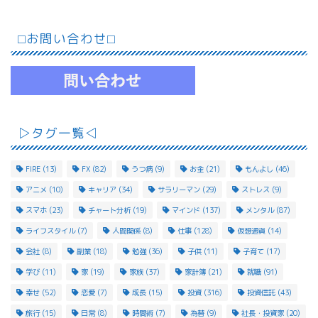
⬜︎お問い合わせ⬜︎
▷タグ一覧◁
FIRE
(13)
FX
(82)
うつ病
(9)
お金
(21)
もんよし
(46)
アニメ
(10)
キャリア
(34)
サラリーマン
(29)
ストレス
(9)
スマホ
(23)
チャート分析
(19)
マインド
(137)
メンタル
(87)
ライフスタイル
(7)
人間関係
(8)
仕事
(128)
仮想通貨
(14)
会社
(8)
副業
(18)
勉強
(36)
子供
(11)
子育て
(17)
学び
(11)
家
(19)
家族
(37)
家計簿
(21)
就職
(91)
幸せ
(52)
恋愛
(7)
成長
(15)
投資
(316)
投資信託
(43)
旅行
(15)
日常
(8)
時間術
(7)
為替
(9)
社長・投資家
(20)