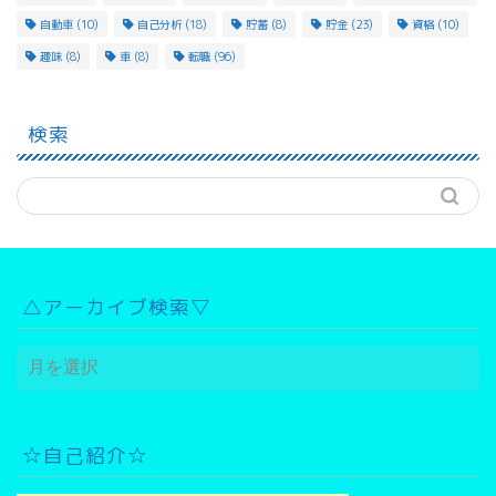
自動車
(10)
自己分析
(18)
貯蓄
(8)
貯金
(23)
資格
(10)
趣味
(8)
車
(8)
転職
(96)
検索
△アーカイブ検索▽
△
ア
ー
カ
イ
☆自己紹介☆
ブ