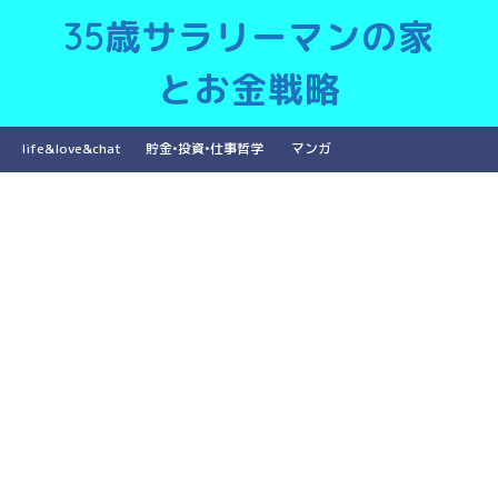
35歳サラリーマンの家
とお金戦略
life&love&chat
貯金•投資•仕事哲学
マンガ