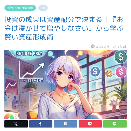
貯金•投資•仕事哲学
PR
投資の成果は資産配分で決まる！『お
金は寝かせて増やしなさい』から学ぶ
賢い資産形成術
2025年1月26日