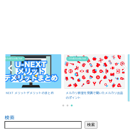
life&love&chat
life&love&chat
ットデメリットのまとめ
メルカリ教室を受講で聞いたメルカリ出品
のポイント
もんよしの紹介
検索
検索