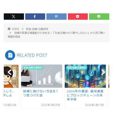
HOME
貯金•投資•仕事哲学
投資の成果は資産配分で決まる！『お金は寝かせて増やしなさい』から学ぶ賢い
資産形成術
RELATED POST
•投資•仕事哲学
貯金•投資•仕事哲学
貯金•投資•仕事哲学
資に負けない方法を1
2024年の展望: 暗号資産
苦手なことは減らし
見つけた話
とブロックチェーンの未
好きなことに集中し
来予測
う！！
2021年1月25日
2024年1月17日
2024年10