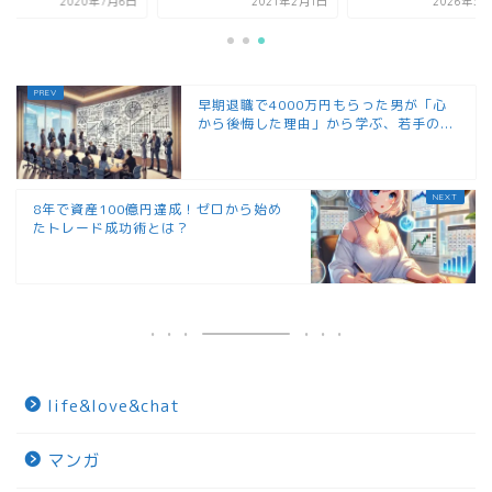
2020年7月6日
2021年2月1日
2026年3月
早期退職で4000万円もらった男が「心
から後悔した理由」から学ぶ、若手の...
8年で資産100億円達成！ゼロから始め
たトレード成功術とは？
life&love&chat
マンガ