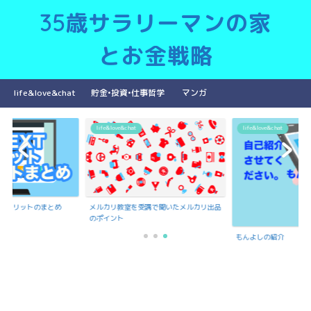
35歳サラリーマンの家
とお金戦略
life&love&chat
貯金•投資•仕事哲学
マンガ
life&love&chat
life&love&chat
ットデメリットのまとめ
メルカリ教室を受講で聞いたメルカリ出品
のポイント
もんよしの紹介