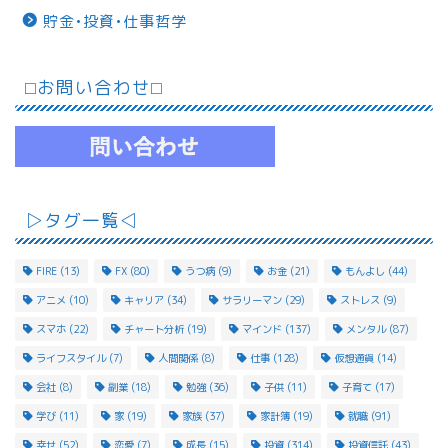
貯金•投資•仕事哲学
⬜︎お問い合わせ⬜︎
▷タグ一覧◁
FIRE
(13)
FX
(80)
うつ病
(9)
お金
(21)
もんよし
(44)
アニメ
(10)
キャリア
(34)
サラリーマン
(29)
ストレス
(9)
スマホ
(22)
チャート分析
(19)
マインド
(137)
メンタル
(87)
ライフスタイル
(7)
人間関係
(8)
仕事
(128)
仮想通貨
(14)
会社
(8)
副業
(18)
勉強
(36)
子供
(11)
子育て
(17)
学び
(11)
家
(19)
家族
(37)
家計簿
(19)
就職
(91)
幸せ
(52)
恋愛
(7)
成長
(15)
投資
(314)
投資信託
(43)