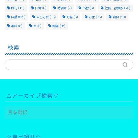
旅行
(15)
日常
(8)
時間術
(7)
為替
(8)
社長・投資家
(20)
自動車
(9)
自己分析
(18)
貯蓄
(8)
貯金
(23)
資格
(10)
趣味
(8)
車
(8)
転職
(96)
検索
△アーカイブ検索▽
△
ア
ー
カ
イ
☆自己紹介☆