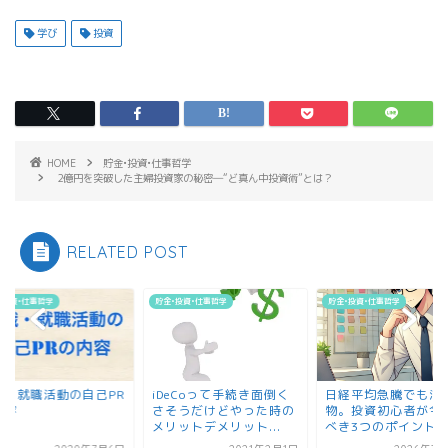
学び
投資
HOME
貯金•投資•仕事哲学
2億円を突破した主婦投資家の秘密―“ど真ん中投資術”とは？
RELATED POST
•投資•仕事哲学
貯金•投資•仕事哲学
貯金•投資•仕事哲学
職・就職活動の自己PR
iDeCoって手続き面倒く
日経平均急騰でも油
内容
さそうだけどやった時の
物。投資初心者が今
メリットデメリット...
べき3つのポイント