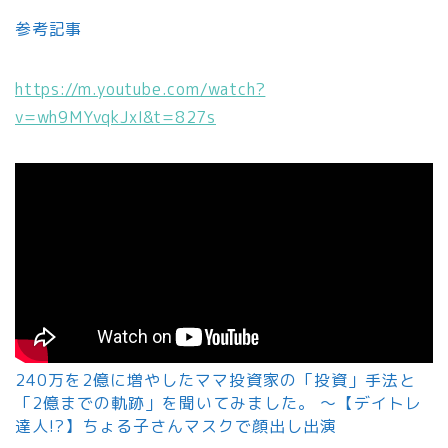
参考記事
https://m.youtube.com/watch?
v=wh9MYvqkJxI&t=827s
240万を2億に増やしたママ投資家の「投資」手法と
「2億までの軌跡」を聞いてみました。 〜【デイトレ
達人!?】ちょる子さんマスクで顔出し出演