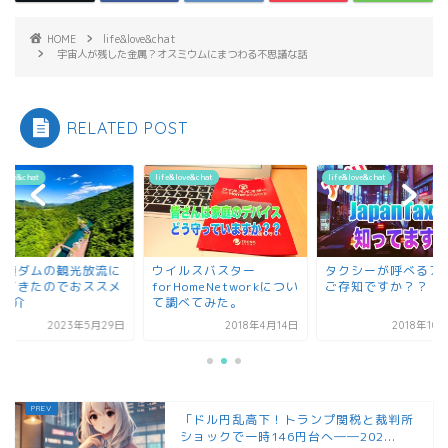
HOME
life&love&chat
宇宙人が残した金属？オスミウムにまつわる不思議な話
RELATED POST
&love&chat
life&love&chat
life&love&chat
ヶ瀬ダムの観光放流に
ウイルスバスター
タクシーが呼べるア
ってきたのでおススメ
forHomeNetworkについ
ご存知ですか？？
選紹介
て調べてみた。
2023年5月29日
2018年4月14日
2018年10
「ドル円乱高下！トランプ関税と裁判所
ショックで一時146円台へ――202...