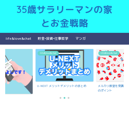
35歳サラリーマンの家
とお金戦略
life&love&chat
貯金•投資•仕事哲学
マンガ
life&love&chat
life&love&chat
U-NEXT メリットデメリットのまとめ
メルカリ教室を受講で
のポイント