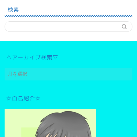
検索
△アーカイブ検索▽
△
ア
ー
カ
イ
☆自己紹介☆
ブ
検
索
▽