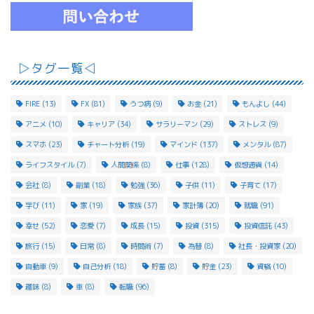
▷タグ一覧◁
FIRE
(13)
FX
(81)
うつ病
(9)
お金
(21)
もんよし
(44)
アニメ
(10)
キャリア
(34)
サラリーマン
(29)
ストレス
(9)
スマホ
(23)
チャート分析
(19)
マインド
(137)
メンタル
(87)
ライフスタイル
(7)
人間関係
(8)
仕事
(128)
仮想通貨
(14)
会社
(8)
副業
(18)
勉強
(36)
子供
(11)
子育て
(17)
学び
(11)
家
(19)
家族
(37)
家計簿
(20)
就職
(91)
幸せ
(52)
恋愛
(7)
成長
(15)
投資
(315)
投資信託
(43)
旅行
(15)
日常
(8)
時間術
(7)
為替
(8)
社長・投資家
(20)
自動車
(9)
自己分析
(18)
貯蓄
(8)
貯金
(23)
資格
(10)
趣味
(8)
車
(8)
転職
(96)