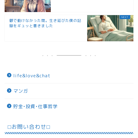
鬱で動けなかった間。生き延びた僕の記
録をギュッと書きました
life&love&chat
マンガ
貯金•投資•仕事哲学
⬜︎お問い合わせ⬜︎