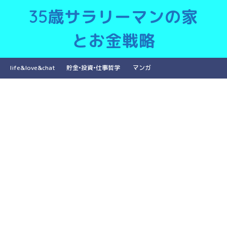
35歳サラリーマンの家
とお金戦略
life&love&chat
貯金•投資•仕事哲学
マンガ