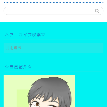
△アーカイブ検索▽
△
ア
ー
カ
イ
☆自己紹介☆
ブ
検
索
▽