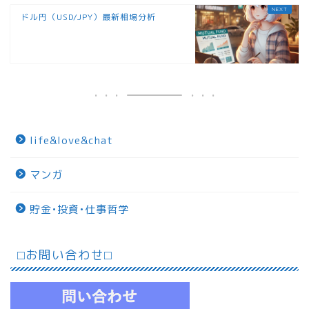
ドル円（USD/JPY）最新相場分析
life&love&chat
マンガ
貯金•投資•仕事哲学
⬜︎お問い合わせ⬜︎