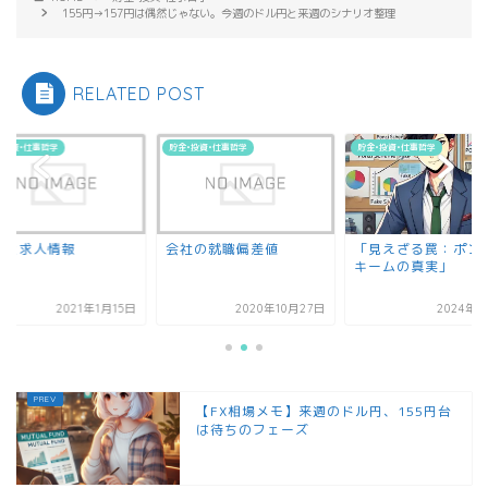
155円→157円は偶然じゃない。今週のドル円と来週のシナリオ整理
RELATED POST
•投資•仕事哲学
貯金•投資•仕事哲学
貯金•投資•仕事哲学
職と求人情報
会社の就職偏差値
「見えざる罠：ポン
キームの真実」
2021年1月15日
2020年10月27日
2024年8
【FX相場メモ】来週のドル円、155円台
は待ちのフェーズ