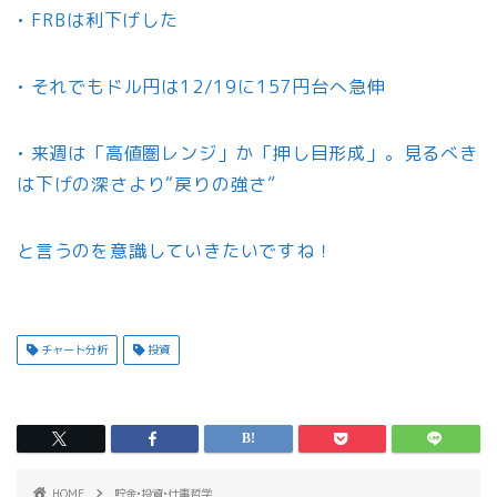
• FRBは利下げした
• それでもドル円は12/19に157円台へ急伸
• 来週は「高値圏レンジ」か「押し目形成」。見るべき
は下げの深さより“戻りの強さ”
と言うのを意識していきたいですね！
チャート分析
投資
HOME
貯金•投資•仕事哲学