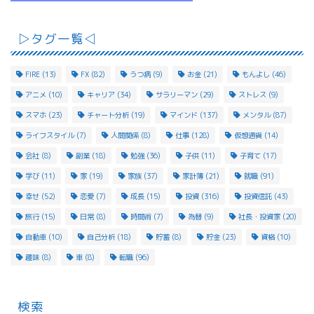
▷タグ一覧◁
FIRE
(13)
FX
(82)
うつ病
(9)
お金
(21)
もんよし
(46)
アニメ
(10)
キャリア
(34)
サラリーマン
(29)
ストレス
(9)
スマホ
(23)
チャート分析
(19)
マインド
(137)
メンタル
(87)
ライフスタイル
(7)
人間関係
(8)
仕事
(128)
仮想通貨
(14)
会社
(8)
副業
(18)
勉強
(36)
子供
(11)
子育て
(17)
学び
(11)
家
(19)
家族
(37)
家計簿
(21)
就職
(91)
幸せ
(52)
恋愛
(7)
成長
(15)
投資
(316)
投資信託
(43)
旅行
(15)
日常
(8)
時間術
(7)
為替
(9)
社長・投資家
(20)
自動車
(10)
自己分析
(18)
貯蓄
(8)
貯金
(23)
資格
(10)
趣味
(8)
車
(8)
転職
(96)
検索