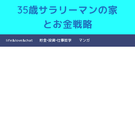
35歳サラリーマンの家
とお金戦略
life&love&chat
貯金•投資•仕事哲学
マンガ