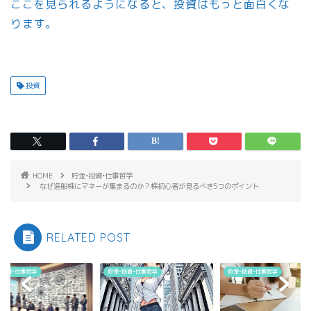
ここを見られるようになると、投資はもっと面白くな
ります。
投資
HOME
貯金•投資•仕事哲学
なぜ造船株にマネーが集まるのか？株初心者が見るべき5つのポイント
RELATED POST
貯金•投資•仕事哲学
貯金•投資•仕事哲学
貯