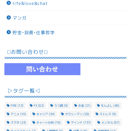
life&love&chat
マンガ
貯金•投資•仕事哲学
⬜︎お問い合わせ⬜︎
▷タグ一覧◁
FIRE
(13)
FX
(82)
うつ病
(9)
お金
(21)
もんよし
(46)
アニメ
(10)
キャリア
(34)
サラリーマン
(29)
ストレス
(9)
スマホ
(23)
チャート分析
(19)
マインド
(137)
メンタル
(87)