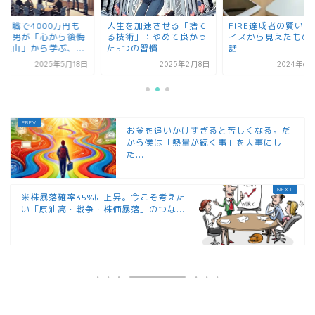
00万円も
人生を加速させる「捨て
FIRE達成者の賢いアドバ
心から後悔
る技術」：やめて良かっ
イスから見えたものって
学ぶ、...
た5つの習慣
話
025年5月18日
2025年2月8日
2024年6月24日
お金を追いかけすぎると苦しくなる。だ
から僕は「熱量が続く事」を大事にし
た...
米株暴落確率35%に上昇。今こそ考えた
い「原油高・戦争・株価暴落」のつな...