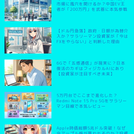
市場に風穴を開けるか？中国EV王
者が「200万円」を武器に本気参戦
【ドル円急落】政府・日銀が為替介
入か？サラリーマン投資家が「今は
FXをやらない」と判断した理由
6Gで「五感通信」が現実に？日本
復活のカギはフィジカルAIにあり
【投資家が注目すべき未来】
5万円台でここまで進化した？
Redmi Note 15 Pro 5Gをサラリー
マン目線で本気レビュー
Apple時価総額5兆ドル突破！なぜ
今アップル株が買われるのか？投資