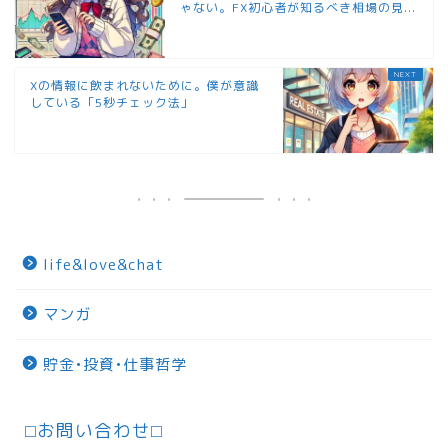
ゃない。FX初心者が知るべき相場の見...
Xの情報に飲まれないために。僕が意識
している「5秒チェック法」
life&love&chat
マンガ
貯金•投資•仕事哲学
⬜︎お問い合わせ⬜︎