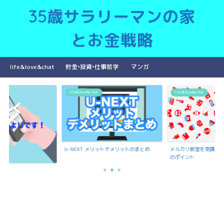
35歳サラリーマンの家
とお金戦略
life&love&chat
貯金•投資•仕事哲学
マンガ
life&love&chat
life&love&chat
U-NEXT メリットデメリットのまとめ
メルカリ教室を受講で
のポイント