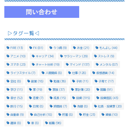
▷タグ一覧◁
FIRE
(13)
FX
(81)
うつ病
(9)
お金
(21)
もんよし
(44)
アニメ
(10)
キャリア
(34)
サラリーマン
(29)
ストレス
(9)
スマホ
(23)
チャート分析
(19)
マインド
(137)
メンタル
(87)
ライフスタイル
(7)
人間関係
(8)
仕事
(128)
仮想通貨
(14)
会社
(8)
副業
(18)
勉強
(36)
子供
(11)
子育て
(17)
学び
(11)
家
(19)
家族
(37)
家計簿
(20)
就職
(91)
幸せ
(52)
恋愛
(7)
成長
(15)
投資
(315)
投資信託
(43)
旅行
(15)
日常
(8)
時間術
(7)
為替
(8)
社長・投資家
(20)
自動車
(9)
自己分析
(18)
貯蓄
(8)
貯金
(23)
資格
(10)
趣味
(8)
車
(8)
転職
(96)