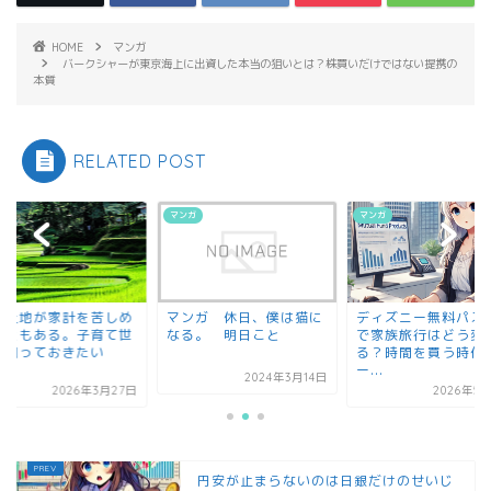
HOME
マンガ
バークシャーが東京海上に出資した本当の狙いとは？株買いだけではない提携の
本質
RELATED POST
ガ
マンガ
マンガ
の土地が家計を苦しめ
マンガ 休日、僕は猫に
ディズニー無料パス
こともある。子育て世
なる。 明日こと
で家族旅行はどう変
が知っておきたい
る？時間を買う時代
...
ー...
2024年3月14日
2026年3月27日
2026年5
円安が止まらないのは日銀だけのせいじ