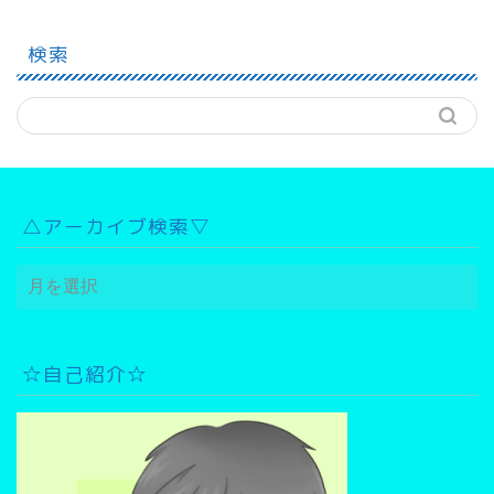
検索
△アーカイブ検索▽
△
ア
ー
カ
イ
☆自己紹介☆
ブ
検
索
▽