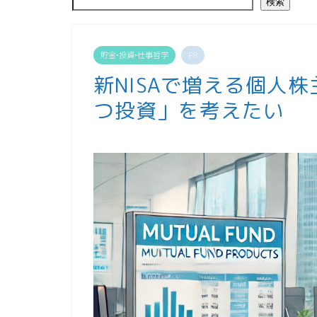
検索
貯金•投資•仕事哲学
PR
新NISAで増える個人
つ投資」を考えたい