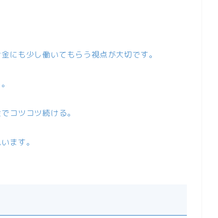
。
お金にも少し働いてもらう視点が大切です。
と。
金でコツコツ続ける。
思います。