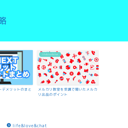
略
life&love&chat
リットデメリットのまと
メルカリ教室を受講で聞いたメルカ
リ出品のポイント
life&love&chat