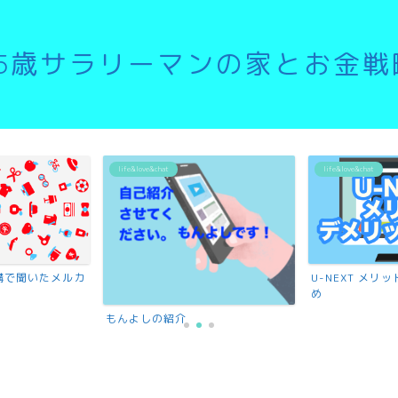
35歳サラリーマンの家とお金戦
life&love&chat
life&love&chat
講で聞いたメルカ
U-NEXT メ
め
もんよしの紹介