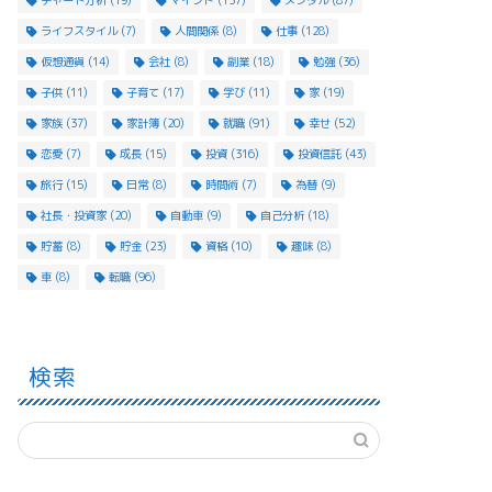
チャート分析
(19)
マインド
(137)
メンタル
(87)
ライフスタイル
(7)
人間関係
(8)
仕事
(128)
仮想通貨
(14)
会社
(8)
副業
(18)
勉強
(36)
子供
(11)
子育て
(17)
学び
(11)
家
(19)
家族
(37)
家計簿
(20)
就職
(91)
幸せ
(52)
恋愛
(7)
成長
(15)
投資
(316)
投資信託
(43)
旅行
(15)
日常
(8)
時間術
(7)
為替
(9)
社長・投資家
(20)
自動車
(9)
自己分析
(18)
貯蓄
(8)
貯金
(23)
資格
(10)
趣味
(8)
車
(8)
転職
(96)
検索