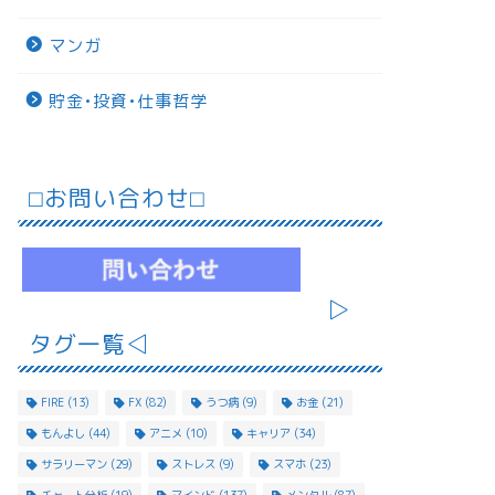
マンガ
貯金•投資•仕事哲学
⬜︎お問い合わせ⬜︎
▷
タグ一覧◁
FIRE
(13)
FX
(82)
うつ病
(9)
お金
(21)
もんよし
(44)
アニメ
(10)
キャリア
(34)
サラリーマン
(29)
ストレス
(9)
スマホ
(23)