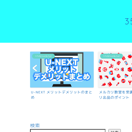
life&love&chat
life&love&chat
U-NEXT メリットデメリットのまと
メルカリ教室を受
め
リ出品のポイント
検索