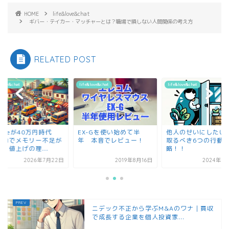
HOME
life&love&chat
ギバー・テイカー・マッチャーとは？職場で損しない人間関係の考え方
RELATED POST
&love&chat
life&love&chat
life&love&chat
honeが40万円時代
EX-Gを使い始めて半
他人のせいにしたい
？AIでメモリー不足が
年 本音でレビュー！
取るべき6つの行動
、値上げの理...
略！！
2026年7月22日
2019年8月16日
2024年5
ニデック不正から学ぶM&Aのワナ｜買収
で成長する企業を個人投資家...