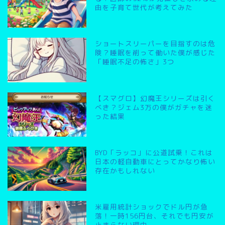
由を子育て世代が考えてみた
ショートスリーパーを目指すのは危
険？睡眠を削って働いた僕が感じた
「睡眠不足の怖さ」3つ
【スマグロ】幻魔王シリーズは引く
べき？ジェム3万の僕がガチャを迷
った結果
BYD「ラッコ」に公道試乗！これは
日本の軽自動車にとってかなり怖い
存在かもしれない
米雇用統計ショックでドル円が急
落！一時156円台、それでも円安が
止まらない理由