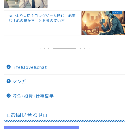
GDPより大切？ロングゲーム時代に必要
な「心の豊かさ」とお金の使い方
life&love&chat
マンガ
貯金•投資•仕事哲学
⬜︎お問い合わせ⬜︎