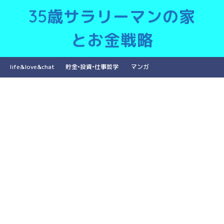
35歳サラリーマンの家
とお金戦略
life&love&chat
貯金•投資•仕事哲学
マンガ