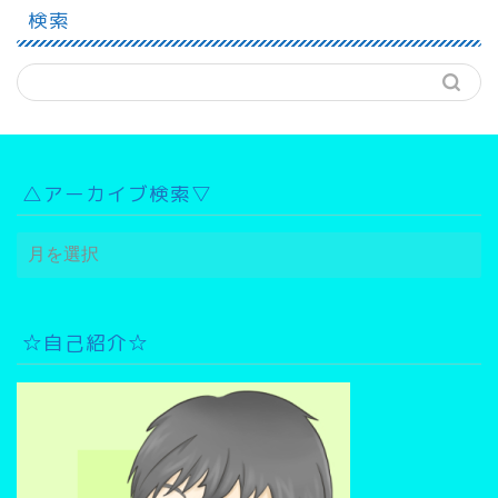
検索
△アーカイブ検索▽
△
ア
ー
カ
イ
☆自己紹介☆
ブ
検
索
▽