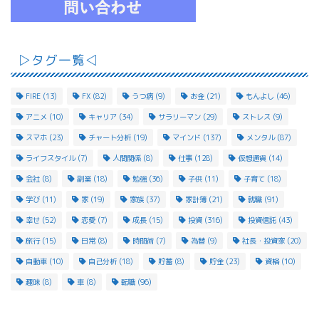
▷タグ一覧◁
FIRE
(13)
FX
(82)
うつ病
(9)
お金
(21)
もんよし
(46)
アニメ
(10)
キャリア
(34)
サラリーマン
(29)
ストレス
(9)
スマホ
(23)
チャート分析
(19)
マインド
(137)
メンタル
(87)
ライフスタイル
(7)
人間関係
(8)
仕事
(128)
仮想通貨
(14)
会社
(8)
副業
(18)
勉強
(36)
子供
(11)
子育て
(18)
学び
(11)
家
(19)
家族
(37)
家計簿
(21)
就職
(91)
幸せ
(52)
恋愛
(7)
成長
(15)
投資
(316)
投資信託
(43)
旅行
(15)
日常
(8)
時間術
(7)
為替
(9)
社長・投資家
(20)
自動車
(10)
自己分析
(18)
貯蓄
(8)
貯金
(23)
資格
(10)
趣味
(8)
車
(8)
転職
(96)