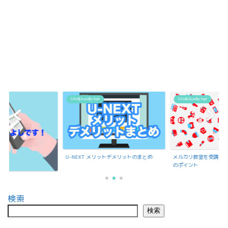
life&love&chat
life&love&chat
ットデメリットのまとめ
メルカリ教室を受講で聞いたメルカリ出品
のポイント
もんよしの紹介
検索
検索