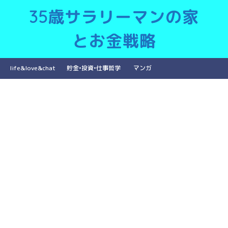
35歳サラリーマンの家
とお金戦略
life&love&chat
貯金•投資•仕事哲学
マンガ