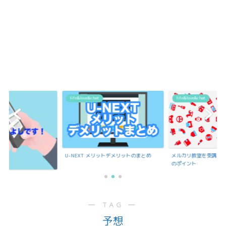
life&love&chat
life&love&chat
U-NEXT メリットデメリットのまとめ
メルカリ教室を受講で
のポイント
― TAG ―
予想