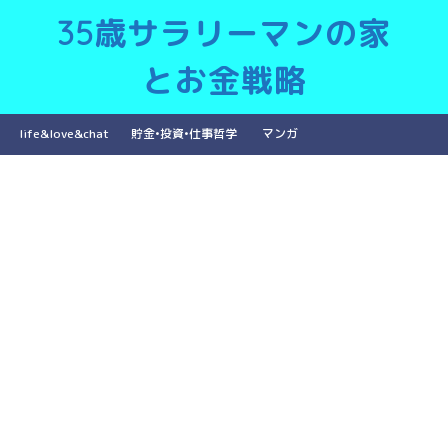
35歳サラリーマンの家
とお金戦略
life&love&chat
貯金•投資•仕事哲学
マンガ