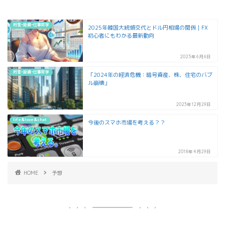
貯金•投資•仕事哲学
2025年韓国大統領交代とドル円相場の関係｜FX
初心者にもわかる最新動向
2025年6月6日
貯金•投資•仕事哲学
「2024年の経済危機：暗号資産、株、住宅のバブ
ル崩壊」
2023年12月29日
life&love&chat
今後のスマホ市場を考える？？
2018年4月29日
HOME
予想