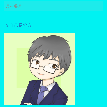
△
ア
ー
カ
イ
☆自己紹介☆
ブ
検
索
▽