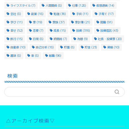
ライフスタイル
(7)
人間関係
(8)
仕事
(128)
仮想通貨
(14)
会社
(8)
副業
(18)
勉強
(36)
子供
(11)
子育て
(17)
学び
(11)
家
(19)
家族
(37)
家計簿
(21)
就職
(91)
幸せ
(52)
恋愛
(7)
成長
(15)
投資
(316)
投資信託
(43)
旅行
(15)
日常
(8)
時間術
(7)
為替
(9)
社長・投資家
(20)
自動車
(10)
自己分析
(18)
貯蓄
(8)
貯金
(23)
資格
(10)
趣味
(8)
車
(8)
転職
(96)
検索
△アーカイブ検索▽