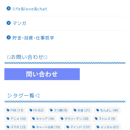
life&love&chat
マンガ
貯金•投資•仕事哲学
⬜︎お問い合わせ⬜︎
▷タグ一覧◁
FIRE
(13)
FX
(82)
うつ病
(9)
お金
(21)
もんよし
(46)
アニメ
(10)
キャリア
(34)
サラリーマン
(29)
ストレス
(9)
スマホ
(23)
チャート分析
(19)
マインド
(137)
メンタル
(87)