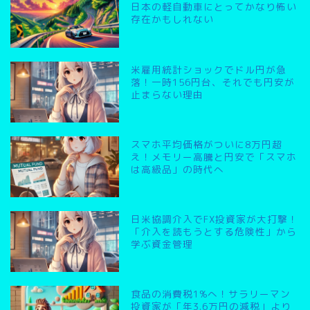
日本の軽自動車にとってかなり怖い
存在かもしれない
米雇用統計ショックでドル円が急
落！一時156円台、それでも円安が
止まらない理由
スマホ平均価格がついに8万円超
え！メモリー高騰と円安で「スマホ
は高級品」の時代へ
日米協調介入でFX投資家が大打撃！
「介入を読もうとする危険性」から
学ぶ資金管理
食品の消費税1%へ！サラリーマン
投資家が「年3.6万円の減税」より