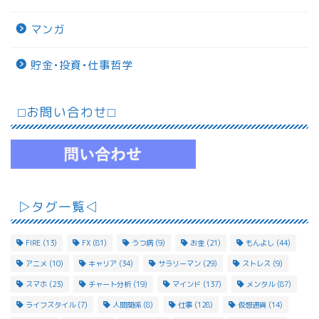
マンガ
貯金•投資•仕事哲学
⬜︎お問い合わせ⬜︎
▷タグ一覧◁
FIRE
(13)
FX
(81)
うつ病
(9)
お金
(21)
もんよし
(44)
アニメ
(10)
キャリア
(34)
サラリーマン
(29)
ストレス
(9)
スマホ
(23)
チャート分析
(19)
マインド
(137)
メンタル
(87)
ライフスタイル
(7)
人間関係
(8)
仕事
(128)
仮想通貨
(14)