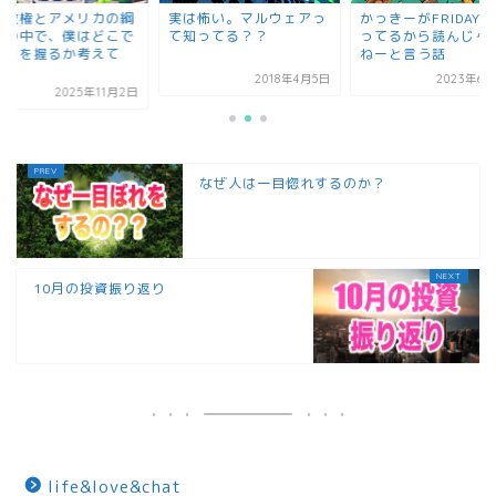
とアメリカの綱
実は怖い。マルウェアっ
かっきーがFRIDAYに載
で、僕はどこで
て知ってる？？
ってるから読んじゃうよ
握るか考えて
ねーと言う話
2018年4月5日
2023年6月29日
2025年11月2日
なぜ人は一目惚れするのか？
10月の投資振り返り
life&love&chat