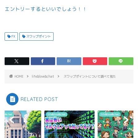
エントリーするといいでしょう！！
FX
スワップポイント
HOME
life&love&chat
スワップポイントについて調べて見た
RELATED POST
t
life&love&chat
life&love&chat