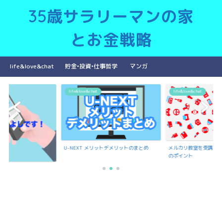
35歳サラリーマンの家
とお金戦略
life&love&chat
貯金•投資•仕事哲学
マンガ
life&love&chat
life&love&chat
li
U-NEXT メリットデメリットのまとめ
メルカリ教室を受講で聞いたメルカリ出品
のポイント
も