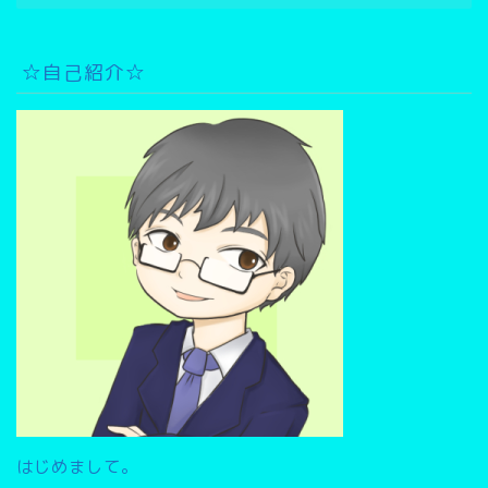
ー
カ
イ
☆自己紹介☆
ブ
検
索
▽
はじめまして。