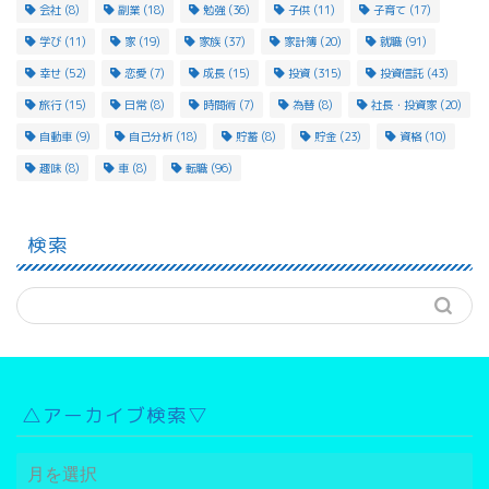
会社
(8)
副業
(18)
勉強
(36)
子供
(11)
子育て
(17)
学び
(11)
家
(19)
家族
(37)
家計簿
(20)
就職
(91)
幸せ
(52)
恋愛
(7)
成長
(15)
投資
(315)
投資信託
(43)
旅行
(15)
日常
(8)
時間術
(7)
為替
(8)
社長・投資家
(20)
自動車
(9)
自己分析
(18)
貯蓄
(8)
貯金
(23)
資格
(10)
趣味
(8)
車
(8)
転職
(96)
検索
△アーカイブ検索▽
△
ア