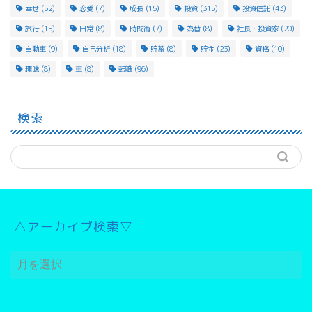
幸せ
(52)
恋愛
(7)
成長
(15)
投資
(315)
投資信託
(43)
旅行
(15)
日常
(8)
時間術
(7)
為替
(8)
社長・投資家
(20)
自動車
(9)
自己分析
(18)
貯蓄
(8)
貯金
(23)
資格
(10)
趣味
(8)
車
(8)
転職
(96)
検索
△アーカイブ検索▽
△
ア
ー
カ