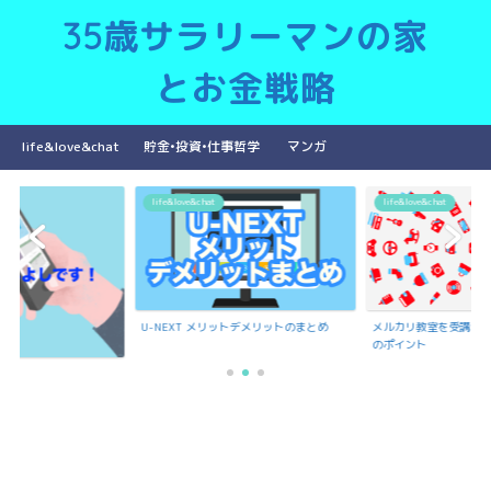
35歳サラリーマンの家
とお金戦略
life&love&chat
貯金•投資•仕事哲学
マンガ
life&love&chat
life&love&chat
U-NEXT メリットデメリットのまとめ
メルカリ教室を受講で
のポイント