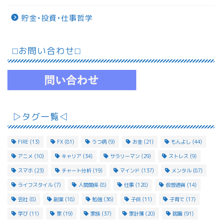
貯金•投資•仕事哲学
⬜︎お問い合わせ⬜︎
▷タグ一覧◁
FIRE
(13)
FX
(81)
うつ病
(9)
お金
(21)
もんよし
(44)
アニメ
(10)
キャリア
(34)
サラリーマン
(29)
ストレス
(9)
スマホ
(23)
チャート分析
(19)
マインド
(137)
メンタル
(87)
ライフスタイル
(7)
人間関係
(8)
仕事
(128)
仮想通貨
(14)
会社
(8)
副業
(18)
勉強
(36)
子供
(11)
子育て
(17)
学び
(11)
家
(19)
家族
(37)
家計簿
(20)
就職
(91)