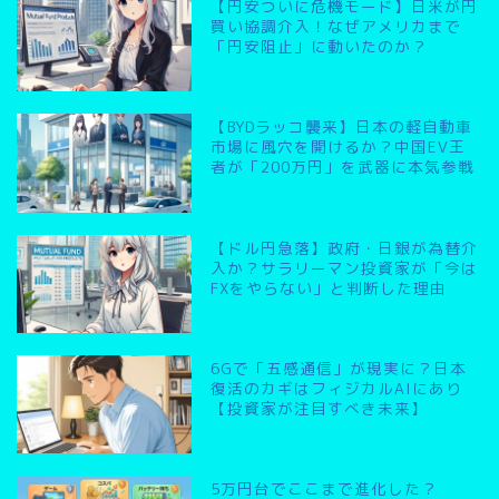
【円安ついに危機モード】日米が円
買い協調介入！なぜアメリカまで
「円安阻止」に動いたのか？
【BYDラッコ襲来】日本の軽自動車
市場に風穴を開けるか？中国EV王
者が「200万円」を武器に本気参戦
【ドル円急落】政府・日銀が為替介
入か？サラリーマン投資家が「今は
FXをやらない」と判断した理由
6Gで「五感通信」が現実に？日本
復活のカギはフィジカルAIにあり
【投資家が注目すべき未来】
5万円台でここまで進化した？