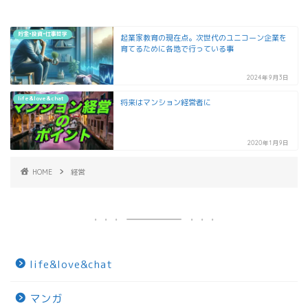
貯金•投資•仕事哲学
起業家教育の現在点。次世代のユニコーン企業を
育てるために各地で行っている事
2024年9月3日
life&love&chat
将来はマンション経営者に
2020年1月9日
HOME
経営
life&love&chat
マンガ