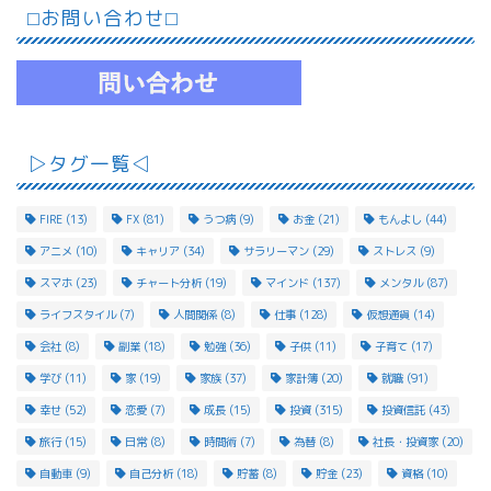
⬜︎お問い合わせ⬜︎
▷タグ一覧◁
FIRE
(13)
FX
(81)
うつ病
(9)
お金
(21)
もんよし
(44)
アニメ
(10)
キャリア
(34)
サラリーマン
(29)
ストレス
(9)
スマホ
(23)
チャート分析
(19)
マインド
(137)
メンタル
(87)
ライフスタイル
(7)
人間関係
(8)
仕事
(128)
仮想通貨
(14)
会社
(8)
副業
(18)
勉強
(36)
子供
(11)
子育て
(17)
学び
(11)
家
(19)
家族
(37)
家計簿
(20)
就職
(91)
幸せ
(52)
恋愛
(7)
成長
(15)
投資
(315)
投資信託
(43)
旅行
(15)
日常
(8)
時間術
(7)
為替
(8)
社長・投資家
(20)
自動車
(9)
自己分析
(18)
貯蓄
(8)
貯金
(23)
資格
(10)