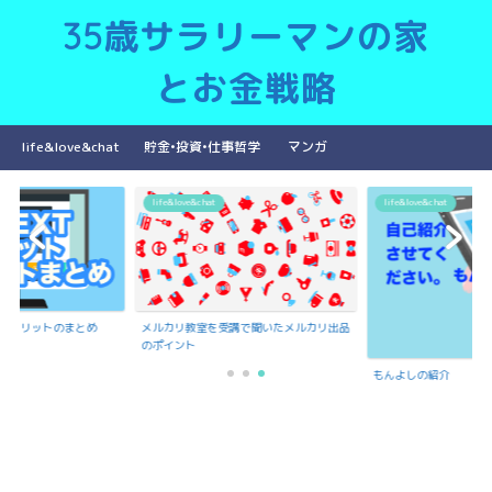
35歳サラリーマンの家
とお金戦略
life&love&chat
貯金•投資•仕事哲学
マンガ
life&love&chat
life&love&chat
ットデメリットのまとめ
メルカリ教室を受講で聞いたメルカリ出品
のポイント
もんよしの紹介