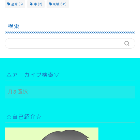
趣味
(8)
車
(8)
転職
(96)
検索
△アーカイブ検索▽
△
ア
ー
カ
イ
☆自己紹介☆
ブ
検
索