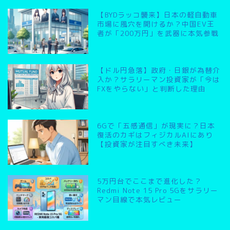
【BYDラッコ襲来】日本の軽自動車
市場に風穴を開けるか？中国EV王
者が「200万円」を武器に本気参戦
【ドル円急落】政府・日銀が為替介
入か？サラリーマン投資家が「今は
FXをやらない」と判断した理由
6Gで「五感通信」が現実に？日本
復活のカギはフィジカルAIにあり
【投資家が注目すべき未来】
5万円台でここまで進化した？
Redmi Note 15 Pro 5Gをサラリー
マン目線で本気レビュー