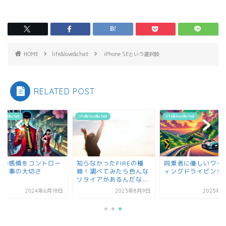
HOME
life&love&chat
iPhone SEという選択肢
RELATED POST
&love&chat
life&love&chat
life&love&chat
分の感情をコントロー
知らなかったFIREの種
同乗者に優しいワイ
する事の大切さ
類！調べてみたら色んな
ィングドライビング
リタイアがあるんだな...
2024年6月18日
2023年8月9日
2025年1