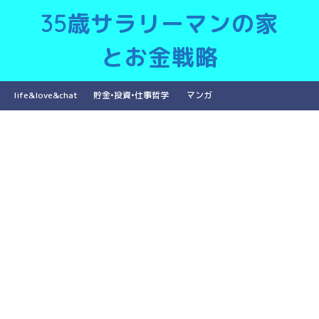
35歳サラリーマンの家
とお金戦略
life&love&chat
貯金•投資•仕事哲学
マンガ