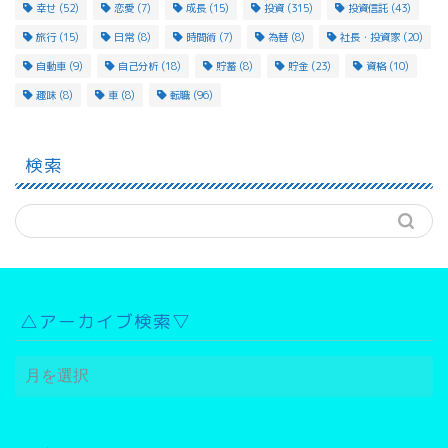
幸せ
(52)
恋愛
(7)
成長
(15)
投資
(315)
投資信託
(43)
旅行
(15)
日常
(8)
時間術
(7)
為替
(8)
社長・投資家
(20)
自動車
(9)
自己分析
(18)
貯蓄
(8)
貯金
(23)
資格
(10)
趣味
(8)
車
(8)
転職
(96)
検索
△アーカイブ検索▽
△
ア
ー
カ