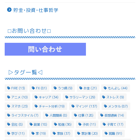
貯金•投資•仕事哲学
⬜︎お問い合わせ⬜︎
▷タグ一覧◁
FIRE
(13)
FX
(81)
うつ病
(9)
お金
(21)
もんよし
(44)
アニメ
(10)
キャリア
(34)
サラリーマン
(29)
ストレス
(9)
スマホ
(23)
チャート分析
(19)
マインド
(137)
メンタル
(87)
ライフスタイル
(7)
人間関係
(8)
仕事
(128)
仮想通貨
(14)
会社
(8)
副業
(18)
勉強
(36)
子供
(11)
子育て
(17)
学び
(11)
家
(19)
家族
(37)
家計簿
(20)
就職
(91)