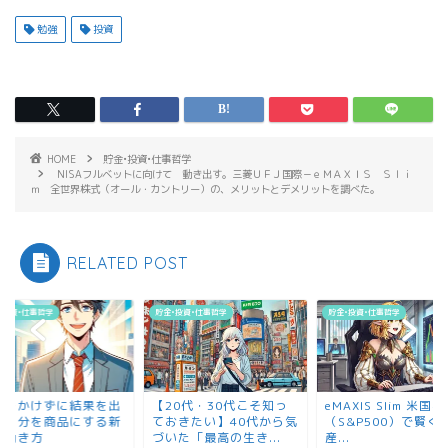
勉強
投資
HOME
貯金•投資•仕事哲学
NISAフルベットに向けて 動き出す。三菱ＵＦＪ国際－ｅＭＡＸＩＳ Ｓｌｉ
ｍ 全世界株式（オール・カントリー）の、メリットとデメリットを調べた。
RELATED POST
•投資•仕事哲学
貯金•投資•仕事哲学
貯金•投資•仕事哲学
間をかけずに結果を出
【20代・30代こそ知っ
eMAXIS Slim 米国
！自分を商品にする新
ておきたい】40代から気
（S&P500）で賢く
い働き方
づいた「最高の生き...
産...