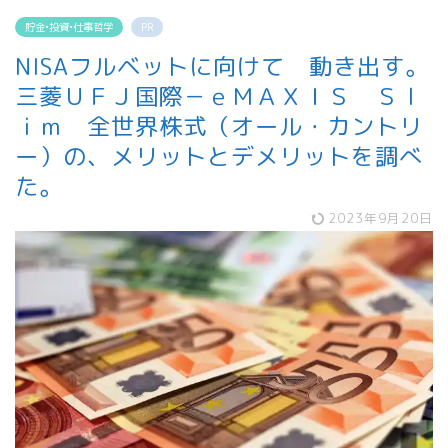
貯金•投資•仕事哲学
PR
NISAフルベットに向けて 動き出す。
三菱ＵＦＪ国際－ｅＭＡＸＩＳ Ｓｌ
ｉｍ 全世界株式（オール・カントリ
ー）の、メリットとデメリットを調べ
た。
2023年9月20日