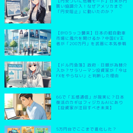
【円安ついに危機モード】日米が円
買い協調介入！なぜアメリカまで
「円安阻止」に動いたのか？
【BYDラッコ襲来】日本の軽自動車
市場に風穴を開けるか？中国EV王
者が「200万円」を武器に本気参戦
【ドル円急落】政府・日銀が為替介
入か？サラリーマン投資家が「今は
FXをやらない」と判断した理由
6Gで「五感通信」が現実に？日本
復活のカギはフィジカルAIにあり
【投資家が注目すべき未来】
5万円台でここまで進化した？