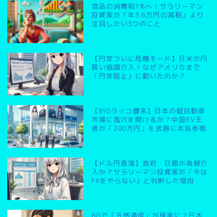
食品の消費税1%へ！サラリーマン
投資家が「年3.6万円の減税」より
注目したい3つのこと
【円安ついに危機モード】日米が円
買い協調介入！なぜアメリカまで
「円安阻止」に動いたのか？
【BYDラッコ襲来】日本の軽自動車
市場に風穴を開けるか？中国EV王
者が「200万円」を武器に本気参戦
【ドル円急落】政府・日銀が為替介
入か？サラリーマン投資家が「今は
FXをやらない」と判断した理由
6Gで「五感通信」が現実に？日本