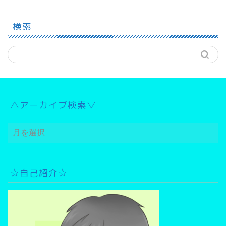
検索
△アーカイブ検索▽
△
ア
ー
カ
イ
☆自己紹介☆
ブ
検
索
▽