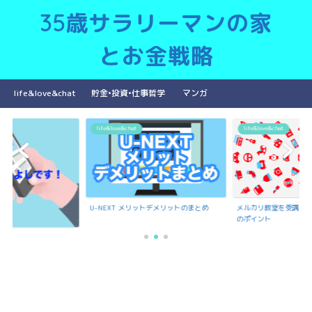
35歳サラリーマンの家
とお金戦略
life&love&chat
貯金•投資•仕事哲学
マンガ
life&love&chat
life&love&chat
U-NEXT メリットデメリットのまとめ
メルカリ教室を受講で
のポイント