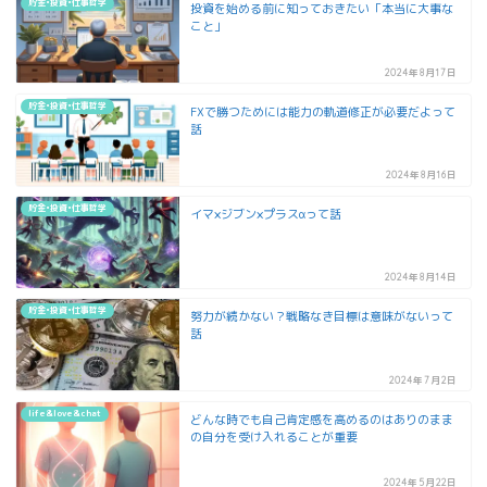
貯金•投資•仕事哲学
投資を始める前に知っておきたい「本当に大事な
こと」
2024年8月17日
貯金•投資•仕事哲学
FXで勝つためには能力の軌道修正が必要だよって
話
2024年8月16日
貯金•投資•仕事哲学
イマ×ジブン×プラスαって話
2024年8月14日
貯金•投資•仕事哲学
努力が続かない？戦略なき目標は意味がないって
話
2024年7月2日
life&love&chat
どんな時でも自己肯定感を高めるのはありのまま
の自分を受け入れることが重要
2024年5月22日