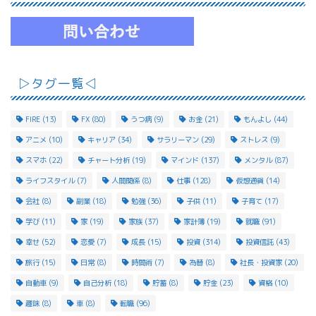
▷タグ一覧◁
FIRE
(13)
FX
(80)
うつ病
(9)
お金
(21)
もんよし
(44)
アニメ
(10)
キャリア
(34)
サラリーマン
(29)
ストレス
(9)
スマホ
(22)
チャート分析
(19)
マインド
(137)
メンタル
(87)
ライフスタイル
(7)
人間関係
(8)
仕事
(128)
仮想通貨
(14)
会社
(8)
副業
(18)
勉強
(36)
子供
(11)
子育て
(17)
学び
(11)
家
(19)
家族
(37)
家計簿
(19)
就職
(91)
幸せ
(52)
恋愛
(7)
成長
(15)
投資
(314)
投資信託
(43)
旅行
(15)
日常
(8)
時間術
(7)
為替
(8)
社長・投資家
(20)
自動車
(9)
自己分析
(18)
貯蓄
(8)
貯金
(23)
資格
(10)
趣味
(8)
車
(8)
転職
(96)