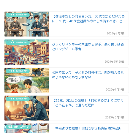
life&love&chat
【老後不安との向き合い方】50代で焦らないため
に、30代・40代会社員が今から準備すべきこと
2026年6月3日
life&love&chat
びっくりドンキーの木皿から学ぶ、長く使う価値
とロングゲーム思考
2026年5月20日
life&love&chat
公園で知った 子どもの社会性は、親が教えるも
のじゃないのかもしれない
2026年1月19日
life&love&chat
【33歳、3回目の転職】「何をするか」ではなく
「どう在るか」で選んだ理由
2025年6月18日
貯金•投資•仕事哲学
「準備よりも経験！実戦で学ぶ投資成功の秘訣