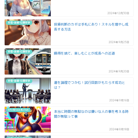
2024年12月30日
貯金•投資•仕事哲学
投資判断のカギは手札にあり！スキルを増やし成
長する方法
2024年9月25日
貯金•投資•仕事哲学
損得を捨て、楽しむことが成長への近道
2024年9月20日
貯金•投資•仕事哲学
運を論理でつかむ！試行回数がもたらす成功と
は？
2024年9月16日
life&love&chat
本当に時間の無駄なのは嫌いな人の事を考える時
間が無駄って事
2024年8月18日