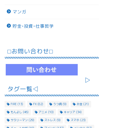
マンガ
貯金•投資•仕事哲学
⬜︎お問い合わせ⬜︎
▷
タグ一覧◁
FIRE
(13)
FX
(82)
うつ病
(9)
お金
(21)
もんよし
(46)
アニメ
(10)
キャリア
(34)
サラリーマン
(29)
ストレス
(9)
スマホ
(23)