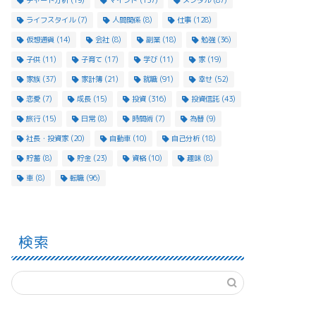
チャート分析
(19)
マインド
(137)
メンタル
(87)
ライフスタイル
(7)
人間関係
(8)
仕事
(128)
仮想通貨
(14)
会社
(8)
副業
(18)
勉強
(36)
子供
(11)
子育て
(17)
学び
(11)
家
(19)
家族
(37)
家計簿
(21)
就職
(91)
幸せ
(52)
恋愛
(7)
成長
(15)
投資
(316)
投資信託
(43)
旅行
(15)
日常
(8)
時間術
(7)
為替
(9)
社長・投資家
(20)
自動車
(10)
自己分析
(18)
貯蓄
(8)
貯金
(23)
資格
(10)
趣味
(8)
車
(8)
転職
(96)
検索