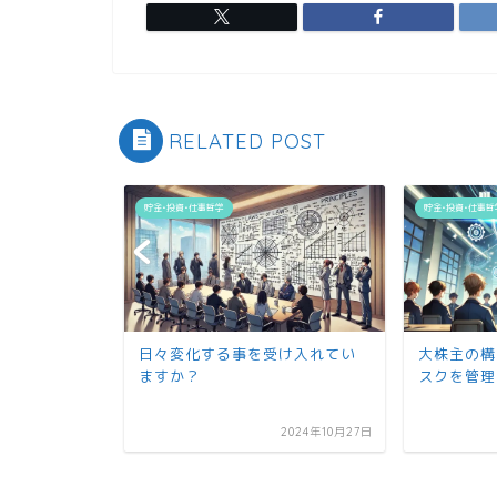
RELATED POST
貯金•投資•仕事哲学
貯金•投資•仕事哲
するときの
日々変化する事を受け入れてい
大株主の構
ますか？
スクを管理
2020年12月15日
2024年10月27日