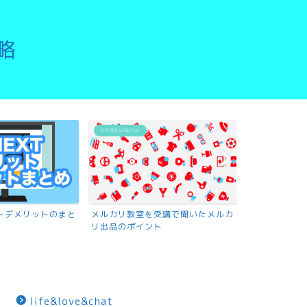
略
life&love&chat
リットデメリットのまと
メルカリ教室を受講で聞いたメルカ
リ出品のポイント
life&love&chat