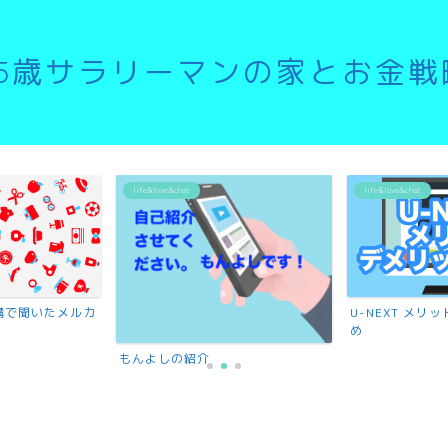
35歳サラリーマンの家とお金戦
life&love&chat
life&love&chat
講で聞いたメルカ
U-NEXT メ
め
もんよしの紹介