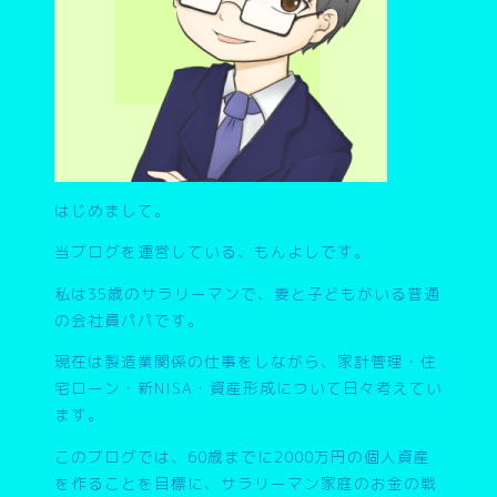
はじめまして。
当ブログを運営している、もんよしです。
私は35歳のサラリーマンで、妻と子どもがいる普通
の会社員パパです。
現在は製造業関係の仕事をしながら、家計管理・住
宅ローン・新NISA・資産形成について日々考えてい
ます。
このブログでは、
60歳までに2000万円の個人資産
を作ること
を目標に、サラリーマン家庭のお金の戦