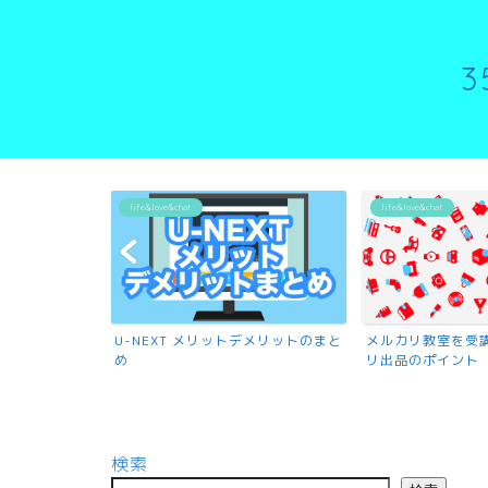
life&love&chat
life&love&chat
U-NEXT メリットデメリットのまと
メルカリ教室を受
め
リ出品のポイント
検索