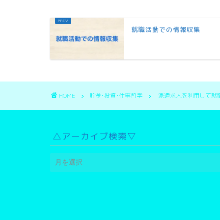
就職活動での情報収集
HOME
貯金•投資•仕事哲学
派遣求人を利用して就
△アーカイブ検索▽
△
ア
ー
カ
イ
ブ