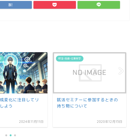
学
貯金•投資•仕事哲学
貯
成変化に注目してリ
就活セミナーに参加するときの
日
しよう
持ち物について
ま
2024年11月11日
2020年12月15日