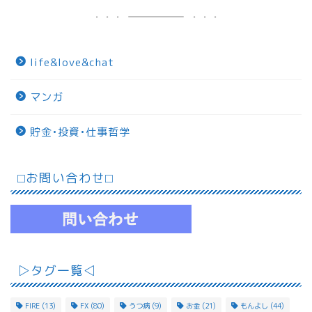
life&love&chat
マンガ
貯金•投資•仕事哲学
⬜︎お問い合わせ⬜︎
▷タグ一覧◁
FIRE
(13)
FX
(80)
うつ病
(9)
お金
(21)
もんよし
(44)