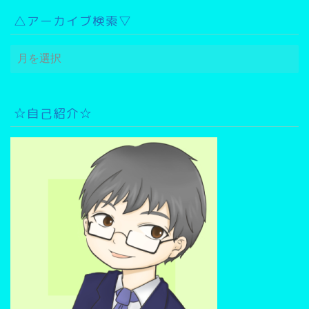
△アーカイブ検索▽
△
ア
ー
カ
イ
☆自己紹介☆
ブ
検
索
▽