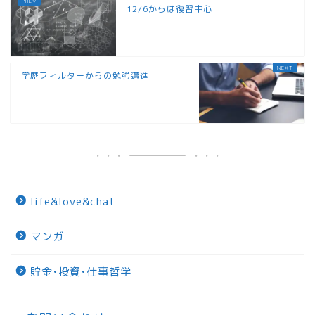
12/6からは復習中心
学歴フィルターからの勉強邁進
life&love&chat
マンガ
貯金•投資•仕事哲学