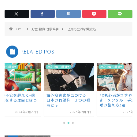
HOME
貯金•投資•仕事哲学
上司も立派な営業先。
RELATED POST
•投資•仕事哲学
貯金•投資•仕事哲学
貯金•投資•仕事哲学
後の不安を超えて-僕
海外投資家が見つける！
FX初心者がまずやる
投資をする理由とはっ
日本の有望株 ３つの視
き！メンタル・手法
話
点とは
考の整え方3選
2024年7月27日
2023年9月7日
2025年6