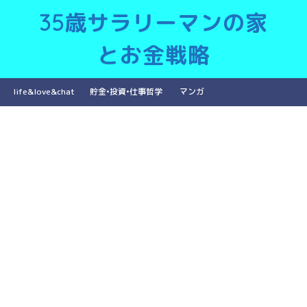
35歳サラリーマンの家
とお金戦略
life&love&chat
貯金•投資•仕事哲学
マンガ