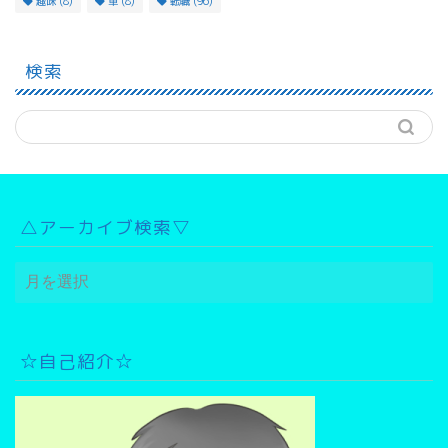
趣味
(8)
車
(8)
転職
(96)
検索
△アーカイブ検索▽
△
ア
ー
カ
イ
☆自己紹介☆
ブ
検
索
▽