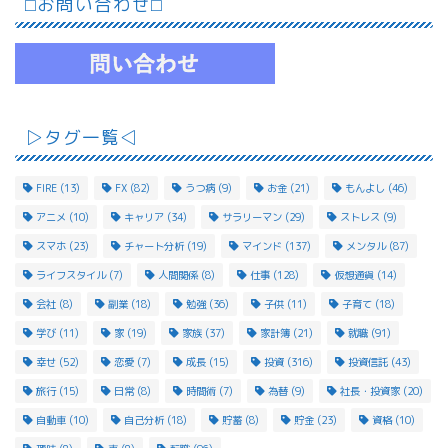
⬜︎お問い合わせ⬜︎
▷タグ一覧◁
FIRE
(13)
FX
(82)
うつ病
(9)
お金
(21)
もんよし
(46)
アニメ
(10)
キャリア
(34)
サラリーマン
(29)
ストレス
(9)
スマホ
(23)
チャート分析
(19)
マインド
(137)
メンタル
(87)
ライフスタイル
(7)
人間関係
(8)
仕事
(128)
仮想通貨
(14)
会社
(8)
副業
(18)
勉強
(36)
子供
(11)
子育て
(18)
学び
(11)
家
(19)
家族
(37)
家計簿
(21)
就職
(91)
幸せ
(52)
恋愛
(7)
成長
(15)
投資
(316)
投資信託
(43)
旅行
(15)
日常
(8)
時間術
(7)
為替
(9)
社長・投資家
(20)
自動車
(10)
自己分析
(18)
貯蓄
(8)
貯金
(23)
資格
(10)