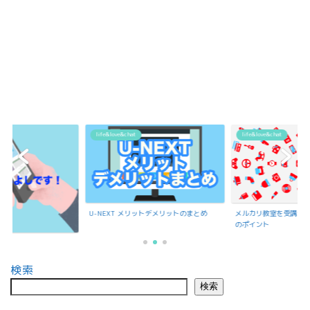
t
life&love&chat
life&love&chat
メリットデメリットのまとめ
メルカリ教室を受講で聞いたメルカリ出品
のポイント
もんよしの紹介
検索
検索