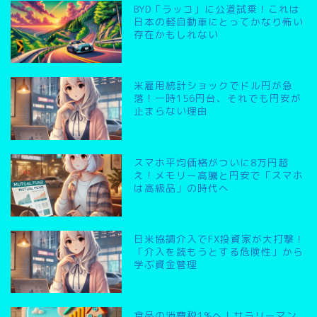
BYD「ラッコ」に公道試乗！これは
日本の軽自動車にとってかなり怖い
存在かもしれない
米雇用統計ショックでドル円が急
落！一時156円台、それでも円安が
止まらない理由
スマホ平均価格がついに8万円超
え！メモリー高騰と円安で「スマホ
は高級品」の時代へ
日米協調介入でFX投資家が大打撃！
「介入を読もうとする危険性」から
学ぶ資金管理
食品の消費税1%へ！サラリーマン