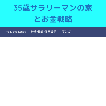
35歳サラリーマンの家
とお金戦略
life&love&chat
貯金•投資•仕事哲学
マンガ