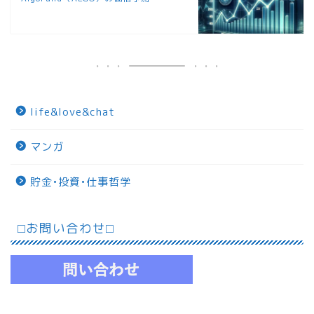
life&love&chat
マンガ
貯金•投資•仕事哲学
⬜︎お問い合わせ⬜︎