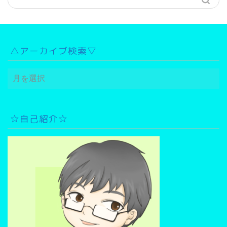
△アーカイブ検索▽
△
ア
ー
カ
イ
☆自己紹介☆
ブ
検
索
▽