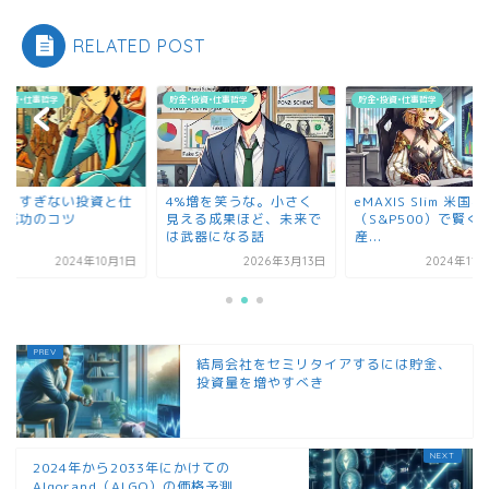
RELATED POST
貯金•投資•仕事哲学
貯金•投資•仕事哲学
貯金•投資•仕事哲学
4%増を笑うな。小さく
eMAXIS Slim 米国株式
頑張りすぎな
見える成果ほど、未来で
（S&P500）で賢く資
事の成功のコ
は武器になる話
産...
2026年3月13日
2024年11月25日
結局会社をセミリタイアするには貯金、
投資量を増やすべき
2024年から2033年にかけての
Algorand（ALGO）の価格予測