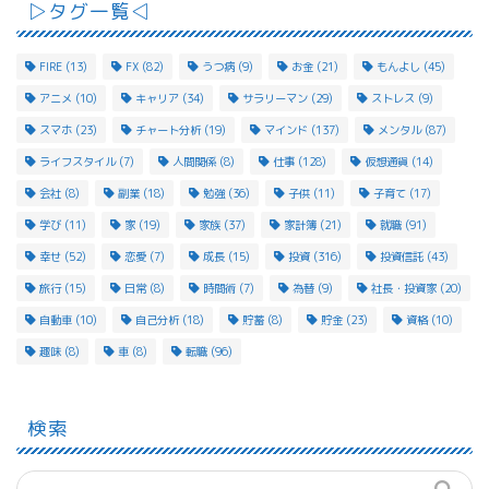
▷タグ一覧◁
FIRE
(13)
FX
(82)
うつ病
(9)
お金
(21)
もんよし
(45)
アニメ
(10)
キャリア
(34)
サラリーマン
(29)
ストレス
(9)
スマホ
(23)
チャート分析
(19)
マインド
(137)
メンタル
(87)
ライフスタイル
(7)
人間関係
(8)
仕事
(128)
仮想通貨
(14)
会社
(8)
副業
(18)
勉強
(36)
子供
(11)
子育て
(17)
学び
(11)
家
(19)
家族
(37)
家計簿
(21)
就職
(91)
幸せ
(52)
恋愛
(7)
成長
(15)
投資
(316)
投資信託
(43)
旅行
(15)
日常
(8)
時間術
(7)
為替
(9)
社長・投資家
(20)
自動車
(10)
自己分析
(18)
貯蓄
(8)
貯金
(23)
資格
(10)
趣味
(8)
車
(8)
転職
(96)
検索