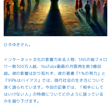
ひろゆきさん。
インターネット文化の影響力ある人物、SNSの総フォロ
ワー数300万人超、YouTube動画の月間再生数3億回
超。彼の影響は計り知れず、彼の著書『1%の努力』と
『99%はバイアス』では、現代社会の生き方について
深く語られています。今回の記事では、「相手にして
はいけない人」の特徴についてどのように語っている
かを掘り下げます。