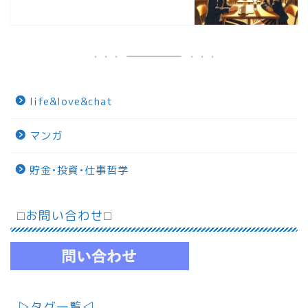
life&love&chat
マンガ
貯金•投資•仕事哲学
⬜︎お問い合わせ⬜︎
▷タグ一覧◁