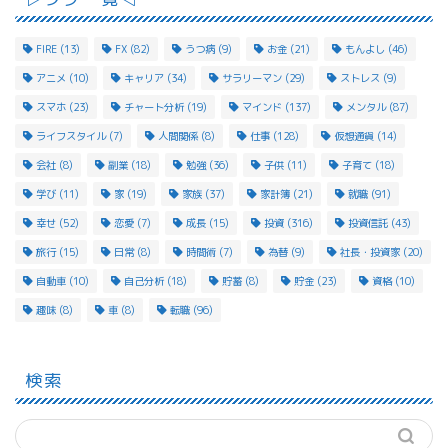
FIRE
(13)
FX
(82)
うつ病
(9)
お金
(21)
もんよし
(46)
アニメ
(10)
キャリア
(34)
サラリーマン
(29)
ストレス
(9)
スマホ
(23)
チャート分析
(19)
マインド
(137)
メンタル
(87)
ライフスタイル
(7)
人間関係
(8)
仕事
(128)
仮想通貨
(14)
会社
(8)
副業
(18)
勉強
(36)
子供
(11)
子育て
(18)
学び
(11)
家
(19)
家族
(37)
家計簿
(21)
就職
(91)
幸せ
(52)
恋愛
(7)
成長
(15)
投資
(316)
投資信託
(43)
旅行
(15)
日常
(8)
時間術
(7)
為替
(9)
社長・投資家
(20)
自動車
(10)
自己分析
(18)
貯蓄
(8)
貯金
(23)
資格
(10)
趣味
(8)
車
(8)
転職
(96)
検索