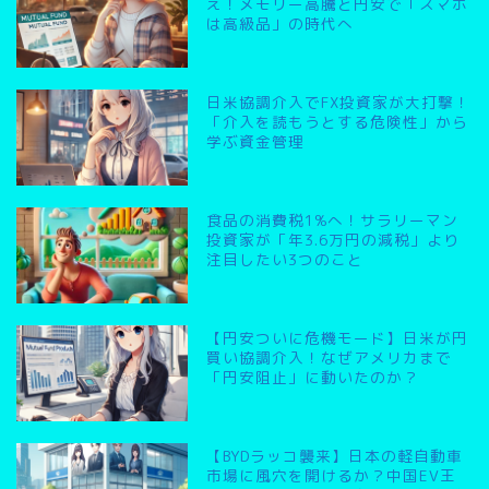
え！メモリー高騰と円安で「スマホ
は高級品」の時代へ
日米協調介入でFX投資家が大打撃！
「介入を読もうとする危険性」から
学ぶ資金管理
食品の消費税1%へ！サラリーマン
投資家が「年3.6万円の減税」より
注目したい3つのこと
【円安ついに危機モード】日米が円
買い協調介入！なぜアメリカまで
「円安阻止」に動いたのか？
【BYDラッコ襲来】日本の軽自動車
市場に風穴を開けるか？中国EV王