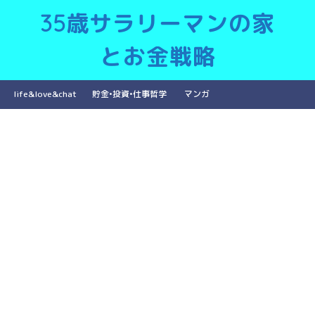
35歳サラリーマンの家
とお金戦略
life&love&chat
貯金•投資•仕事哲学
マンガ