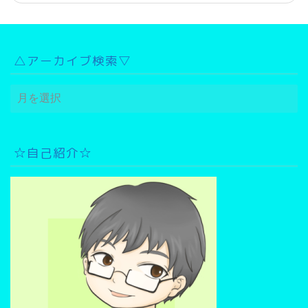
△アーカイブ検索▽
△
ア
ー
カ
イ
☆自己紹介☆
ブ
検
索
▽