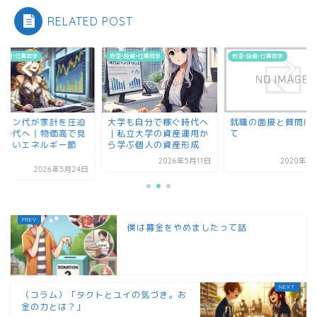
RELATED POST
•投資•仕事哲学
貯金•投資•仕事哲学
貯金•投資•仕事哲学
ソリン代が家計を圧迫
大学も自分で稼ぐ時代へ
就職の面接と質問に
る時代へ｜物価高で見
｜私立大学の資産運用か
て
したいエネルギー節
ら学ぶ個人の資産形成
.
2026年5月11日
2020年1
2026年5月24日
僕は募金をやめましたって話
（コラム）「タクトとユイの気づき。お
金の力とは？」