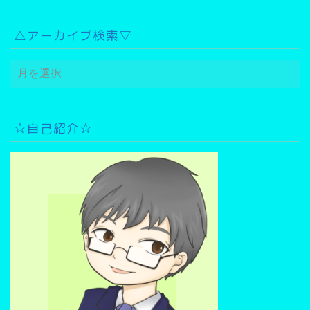
△アーカイブ検索▽
△
ア
ー
カ
イ
☆自己紹介☆
ブ
検
索
▽