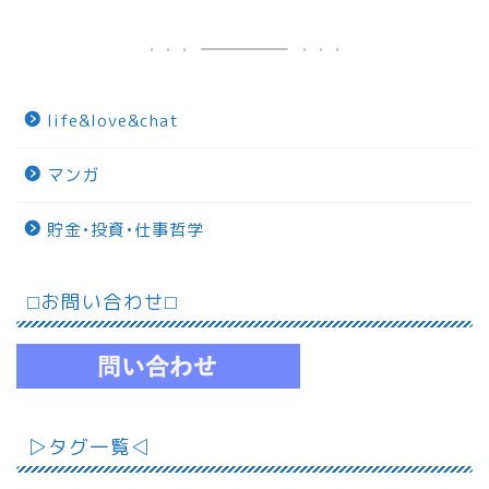
life&love&chat
マンガ
貯金•投資•仕事哲学
⬜︎お問い合わせ⬜︎
▷タグ一覧◁