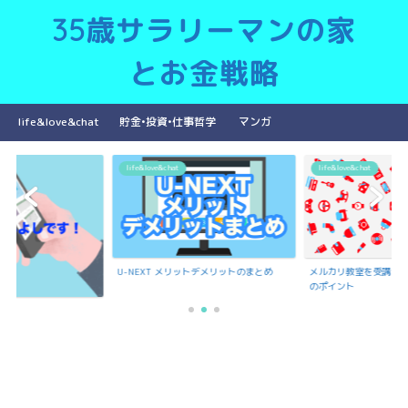
35歳サラリーマンの家
とお金戦略
life&love&chat
貯金•投資•仕事哲学
マンガ
life&love&chat
life&love&chat
U-NEXT メリットデメリットのまとめ
メルカリ教室を受講で
のポイント