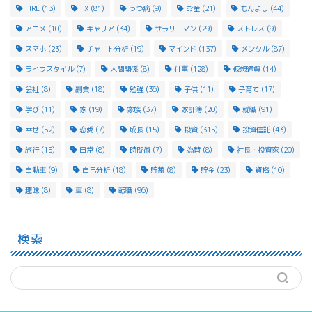
FIRE
(13)
FX
(81)
うつ病
(9)
お金
(21)
もんよし
(44)
アニメ
(10)
キャリア
(34)
サラリーマン
(29)
ストレス
(9)
スマホ
(23)
チャート分析
(19)
マインド
(137)
メンタル
(87)
ライフスタイル
(7)
人間関係
(8)
仕事
(128)
仮想通貨
(14)
会社
(8)
副業
(18)
勉強
(36)
子供
(11)
子育て
(17)
学び
(11)
家
(19)
家族
(37)
家計簿
(20)
就職
(91)
幸せ
(52)
恋愛
(7)
成長
(15)
投資
(315)
投資信託
(43)
旅行
(15)
日常
(8)
時間術
(7)
為替
(8)
社長・投資家
(20)
自動車
(9)
自己分析
(18)
貯蓄
(8)
貯金
(23)
資格
(10)
趣味
(8)
車
(8)
転職
(96)
検索