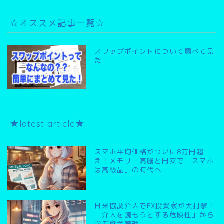
☆オススメ記事一覧☆
スワップポイントについて調べて見
た
★latest article★
スマホ平均価格がついに8万円超
え！メモリー高騰と円安で「スマホ
は高級品」の時代へ
日米協調介入でFX投資家が大打撃！
「介入を読もうとする危険性」から
学ぶ資金管理