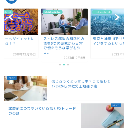
&love&chat
life&love&chat
life&love&chat
ーヒーもダイエットに
ストレス解消の科学的方
東京と神奈川でサラ
してる！？
法を5つの研究から日常
マンをするという事
で使えそうな学びをシ
ェ...
2019年12月16日
2022年11
2023年10月6日
信じるってどう言う事？って話しと
1/24からの社労士勉強予定
試験前につまずいている話とFXトレード
のの話