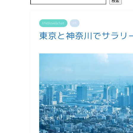
検索
life&love&chat
PR
東京と神奈川でサラリ