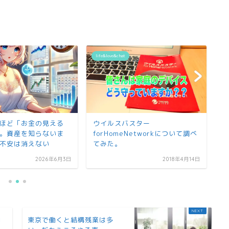
life&love&chat
li
バスター
秋にオススメ、旬なモノ5選
共
eNetworkについて調べ
化
ま
2018年4月14日
2024年9月8日
円
東京で働くと結構残業は多