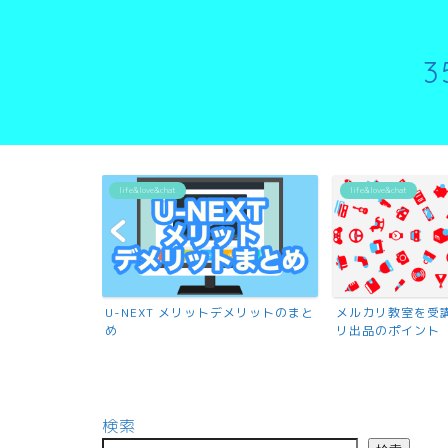
life&love&chat
life&love&chat
U-NEXT メリットデメリットのまと
メルカリ教室を受
め
リ出品のポイント
検索