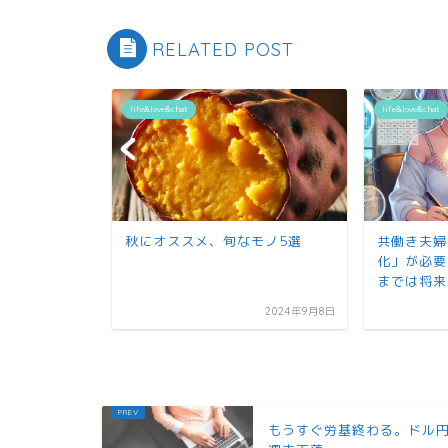
RELATED POST
life&love&chat
life&love&chat
モノ5選
共働き夫婦ほど「お金の見える
ウイルス
化」が必要。資産を知らないま
forHom
までは将来不安は消えない
てみた。
2024年9月8日
2026年6月3日
もうすぐ労基終わる。ドル