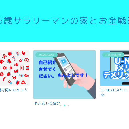
35歳サラリーマンの家とお金戦
life&love&chat
life&love&chat
講で聞いたメルカ
U-NEXT メ
め
もんよしの紹介