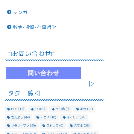
マンガ
貯金•投資•仕事哲学
⬜︎お問い合わせ⬜︎
▷
タグ一覧◁
FIRE
(13)
FX
(81)
うつ病
(9)
お金
(21)
もんよし
(44)
アニメ
(10)
キャリア
(34)
サラリーマン
(29)
ストレス
(9)
スマホ
(23)