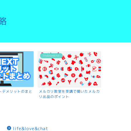
略
life&love&chat
リットデメリットのまと
メルカリ教室を受講で聞いたメルカ
リ出品のポイント
life&love&chat