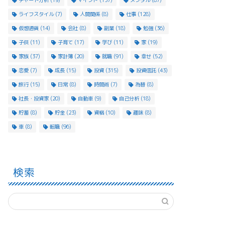
チャート分析
(19)
マインド
(137)
メンタル
(87)
ライフスタイル
(7)
人間関係
(8)
仕事
(128)
仮想通貨
(14)
会社
(8)
副業
(18)
勉強
(36)
子供
(11)
子育て
(17)
学び
(11)
家
(19)
家族
(37)
家計簿
(20)
就職
(91)
幸せ
(52)
恋愛
(7)
成長
(15)
投資
(315)
投資信託
(43)
旅行
(15)
日常
(8)
時間術
(7)
為替
(8)
社長・投資家
(20)
自動車
(9)
自己分析
(18)
貯蓄
(8)
貯金
(23)
資格
(10)
趣味
(8)
車
(8)
転職
(96)
検索