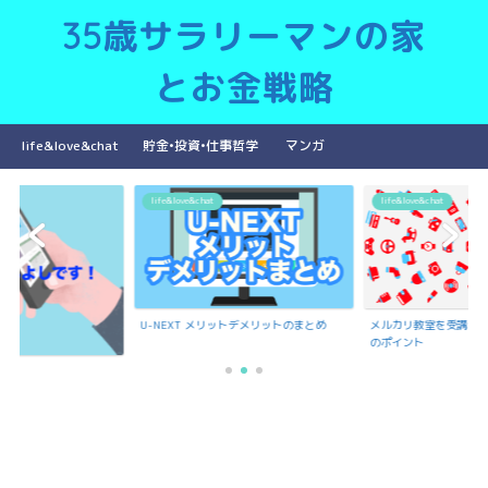
35歳サラリーマンの家
とお金戦略
life&love&chat
貯金•投資•仕事哲学
マンガ
ve&chat
life&love&chat
life&love&cha
XT メリットデメリットのまとめ
メルカリ教室を受講で聞いたメルカリ出品
のポイント
もんよしの紹