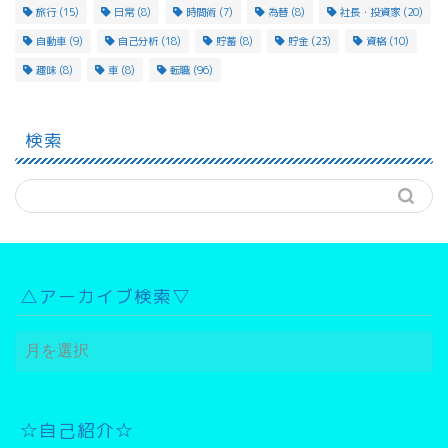
旅行
(15)
日常
(8)
時間術
(7)
為替
(8)
社長・投資家
(20)
自動車
(9)
自己分析
(18)
貯蓄
(8)
貯金
(23)
資格
(10)
趣味
(8)
車
(8)
転職
(96)
検索
△アーカイブ検索▽
△
ア
ー
カ
イ
☆自己紹介☆