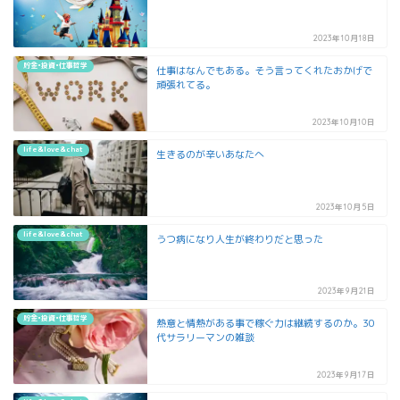
2023年10月18日
貯金•投資•仕事哲学
仕事はなんでもある。そう言ってくれたおかげで
頑張れてる。
2023年10月10日
life&love&chat
生きるのが辛いあなたへ
2023年10月5日
life&love&chat
うつ病になり人生が終わりだと思った
2023年9月21日
貯金•投資•仕事哲学
熱意と情熱がある事で稼ぐ力は継続するのか。30
代サラリーマンの雑談
2023年9月17日