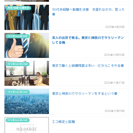
貯金•投資•仕事哲学
30代未経験へ転職を決意 手遅れなのか、思った
事
2023年6月26日
life&love&chat
友人の出世で焦る。東京と神奈川でサラリーマン
してる俺
2022年12月10日
life&love&chat
東京で働くと結構残業は多い…だからこそやる事
2022年11月27日
life&love&chat
東京と神奈川でサラリーマンをするという事
2022年11月19日
life&love&chat
エコ検定と就職