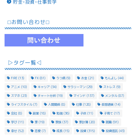
貯金•投資•仕事哲学
⬜︎お問い合わせ⬜︎
▷タグ一覧◁
FIRE
(13)
FX
(81)
うつ病
(9)
お金
(21)
もんよし
(44)
アニメ
(10)
キャリア
(34)
サラリーマン
(29)
ストレス
(9)
スマホ
(23)
チャート分析
(19)
マインド
(137)
メンタル
(87)
ライフスタイル
(7)
人間関係
(8)
仕事
(128)
仮想通貨
(14)
会社
(8)
副業
(18)
勉強
(36)
子供
(11)
子育て
(17)
学び
(11)
家
(19)
家族
(37)
家計簿
(20)
就職
(91)
幸せ
(52)
恋愛
(7)
成長
(15)
投資
(315)
投資信託
(43)