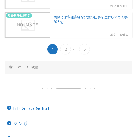
2021年2月9日
貯金•投資•仕事哲学
就職時は多種多様な介護の仕事を理解しておく事
が大切
2021年2月3日
...
1
2
5
HOME
就職
life&love&chat
マンガ