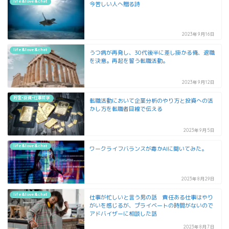
life&love&chat
今苦しい人へ贈る詩
2023年9月16日
life&love&chat
うつ病が再発し、30代後半に差し掛かる俺、退職
を決意。再起を誓う転職活動。
2023年9月12日
貯金•投資•仕事哲学
転職活動において企業分析のやり方と投資への活
かし方を転職者目線で伝える
2023年9月5日
life&love&chat
ワークライフバランスが毒かAIに聞いてみた。
2023年8月29日
life&love&chat
仕事が忙しいと言う男の話 責任ある仕事はやり
がいを感じるが、プライベートの時間がないので
アドバイザーに相談した話
2023年8月7日