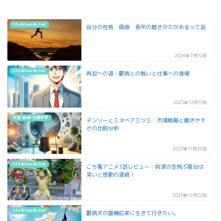
life&love&chat
自分の性格 価値 長所の磨きかたがあるって話
2024年7月12日
life&love&chat
再起への道：鬱病との戦いと仕事への復帰
2023年12月13日
貯金•投資•仕事哲学
デンソーとミネベアミツミ：市場戦略と働きやす
さの比較分析
2023年11月20日
life&love&chat
こち亀アニメ3話レビュー：両津の空飛ぶ屋台は
笑いと感動の連続！
2023年10月22日
life&love&chat
鬱病夫の臨機応変に生きて行きたい。