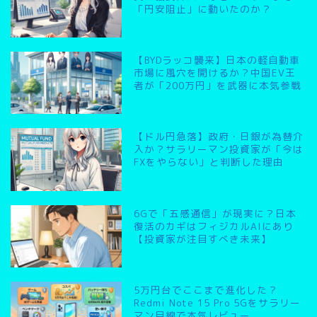
「円安阻止」に動いたのか？
【BYDラッコ襲来】日本の軽自動車
市場に風穴を開けるか？中国EV王
者が「200万円」を武器に本気参戦
【ドル円急落】政府・日銀が為替介
入か？サラリーマン投資家が「今は
FXをやらない」と判断した理由
6Gで「五感通信」が現実に？日本
復活のカギはフィジカルAIにあり
【投資家が注目すべき未来】
5万円台でここまで進化した？
Redmi Note 15 Pro 5Gをサラリー
マン目線で本気レビュー