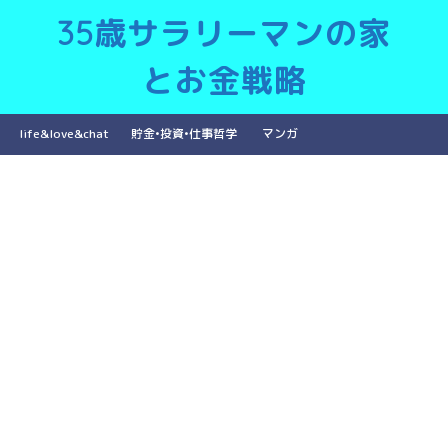
35歳サラリーマンの家
とお金戦略
life&love&chat
貯金•投資•仕事哲学
マンガ