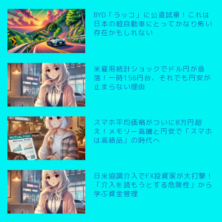
BYD「ラッコ」に公道試乗！これは
日本の軽自動車にとってかなり怖い
存在かもしれない
米雇用統計ショックでドル円が急
落！一時156円台、それでも円安が
止まらない理由
スマホ平均価格がついに8万円超
え！メモリー高騰と円安で「スマホ
は高級品」の時代へ
日米協調介入でFX投資家が大打撃！
「介入を読もうとする危険性」から
学ぶ資金管理