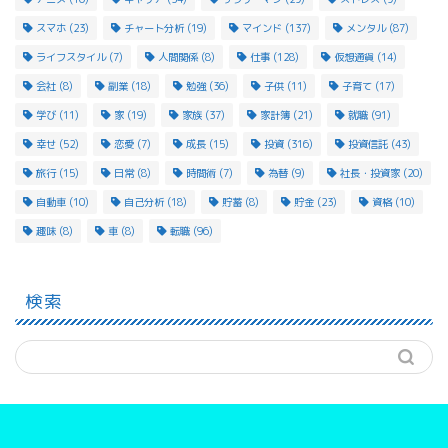
スマホ
(23)
チャート分析
(19)
マインド
(137)
メンタル
(87)
ライフスタイル
(7)
人間関係
(8)
仕事
(128)
仮想通貨
(14)
会社
(8)
副業
(18)
勉強
(36)
子供
(11)
子育て
(17)
学び
(11)
家
(19)
家族
(37)
家計簿
(21)
就職
(91)
幸せ
(52)
恋愛
(7)
成長
(15)
投資
(316)
投資信託
(43)
旅行
(15)
日常
(8)
時間術
(7)
為替
(9)
社長・投資家
(20)
自動車
(10)
自己分析
(18)
貯蓄
(8)
貯金
(23)
資格
(10)
趣味
(8)
車
(8)
転職
(96)
検索