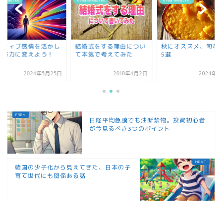
&love&chat
life&love&chat
life&love&chat
婚式をする理由につい
秋にオススメ、旬なモノ
ネガティブ感情を活
本気で考えてみた
5選
て、努力に変えよう
2018年4月2日
2024年9月8日
2024年5月
日経平均急騰でも油断禁物。投資初心者
が今見るべき3つのポイント
韓国の少子化から見えてきた、日本の子
育て世代にも関係ある話