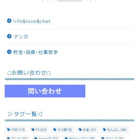
life&love&chat
マンガ
貯金•投資•仕事哲学
⬜︎お問い合わせ⬜︎
▷タグ一覧◁
FIRE
(13)
FX
(82)
うつ病
(9)
お金
(21)
もんよし
(46)
アニメ
(10)
キャリア
(34)
サラリーマン
(29)
ストレス
(9)