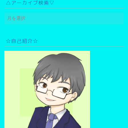
△アーカイブ検索▽
△
ア
ー
カ
イ
☆自己紹介☆
ブ
検
索
▽