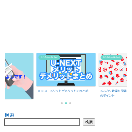
life&love&chat
life&love&chat
ットデメリットのまとめ
メルカリ教室を受講で聞いたメルカリ出品
のポイント
もんよしの紹介
検索
検索